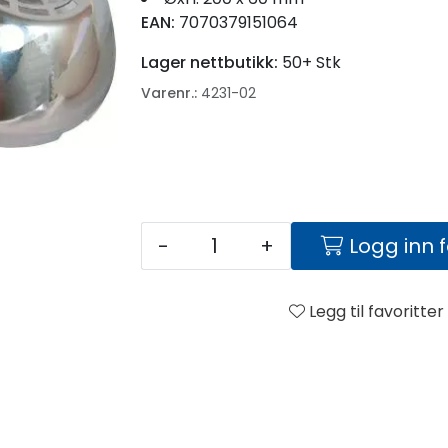
EAN:
7070379151064
Lager nettbutikk:
50+ Stk
Varenr.:
4231-02
-
+
Logg inn 
Legg til favoritter