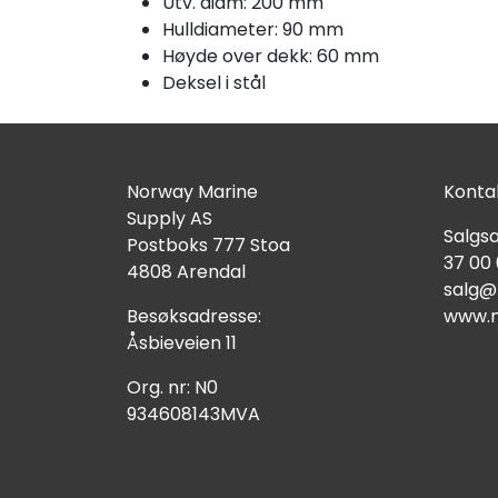
Utv. diam: 200 mm
Hulldiameter: 90 mm
Høyde over dekk: 60 mm
Deksel i stål
Norway Marine
Kontak
Supply AS
Salgsa
Postboks 777 Stoa
37 00
4808 Arendal
salg@
Besøksadresse:
www.n
Åsbieveien 11
Org. nr: N0
934608143MVA