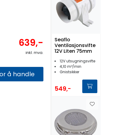
Seaflo
639,-
Ventilasjonsvifte
12V Liten 75mm
inkl. mva.
12V utsugningsvifte
4,10 m³/min
Gnistsikker
for å handle
549,-