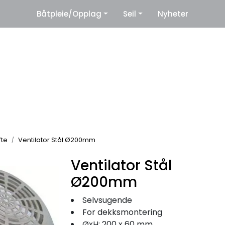
|
Båtpleie/Opplag
Seil
Nyheter
eter
Leverandører
fte
Ventilator Stål Ø200mm
Ventilator Stål
Ø200mm
Selvsugende
For dekksmontering
ØxH: 200 x 60 mm