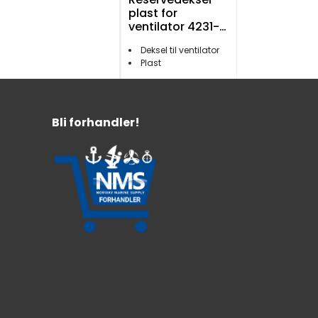
plast for
ventilator 4231-
01
Deksel til ventilator
Plast
99,-
Bli forhandler!
Rotorventil A4