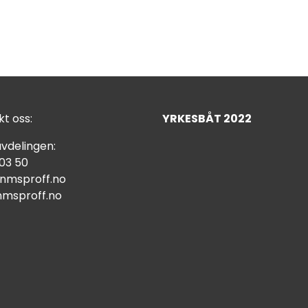
t oss:
YRKESBÅT 2022
vdelingen:
 03 50
nmsproff.no
msproff.no