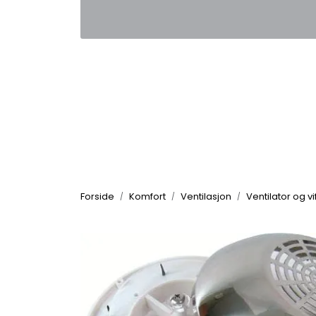
Skip to main content
|
|
Kontakt oss
Nyhetsbrev
Nyh
Forside
Komfort
Ventilasjon
Ventilator og vi