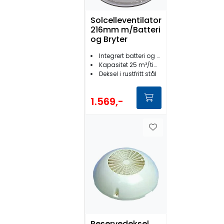
Solcelleventilator
216mm m/Batteri
og Bryter
Integrert batteri og bryter
Kapasitet 25 m³/time
Deksel i rustfritt stål
1.569,-
Reservedeksel