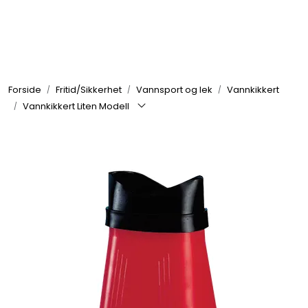
Skip to main content
Elektronikk
Forside
Fritid/Sikkerhet
Vannsport og lek
Vannkikkert
Elektrisk
Vannkikkert Liten Modell
Bygg/Innredning
Komfort
VVS
Motor/Styring