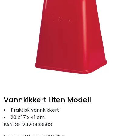
Fortøyning
Fritid/Sikkerhet
Båtpleie/Opplag
Seil
Nyheter
Vannkikkert Liten Modell
Praktisk vannkikkert
20 x 17 x 41 cm
EAN:
3162420433503