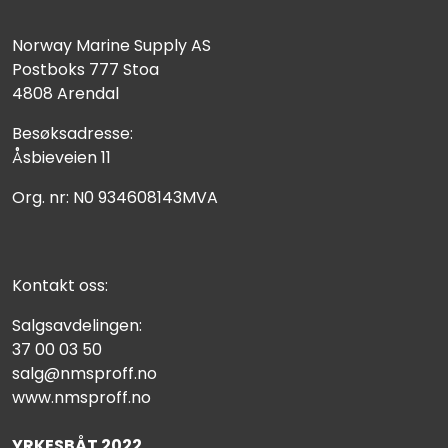
Norway Marine Supply AS
Postboks 777 Stoa
4808 Arendal
Besøksadresse:
Åsbieveien 11
Org. nr: N0 934608143MVA
Kontakt oss:
Salgsavdelingen:
37 00 03 50
salg@nmsproff.no
www.nmsproff.no
YRKESBÅT 2022