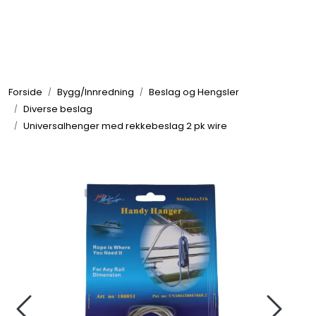
Skip to main content
Elektronikk
Forside
Bygg/Innredning
Beslag og Hengsler
Elektrisk
Diverse beslag
Universalhenger med rekkebeslag 2 pk wire
Bygg/Innredning
Komfort
VVS
Motor/Styring