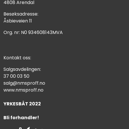
4808 Arendal
Besøksadresse:
Åsbieveien 11
Org. nr: N0 934608143MVA
Kontakt oss:
Salgsavdelingen:
37 00 03 50
salg@nmsproff.no
www.nmsproff.no
YRKESBÅT 2022
Bli forhandler!