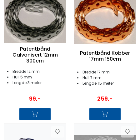
Patentbånd
Patentbånd Kobber
Galvanisert 12mm
17mm 150cm
300cm
Bredde 12 mm
Bredde 17 mm
Hull 5 mm
Hull 7 mm
Lengde 3 meter
Lengde 1,5 meter
99,-
259,-