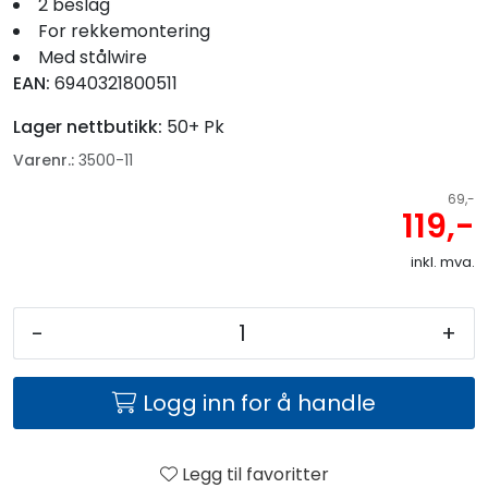
2 beslag
For rekkemontering
Med stålwire
EAN:
6940321800511
Lager nettbutikk:
50+ Pk
Varenr.:
3500-11
69,-
119,-
inkl. mva.
-
+
Logg inn for å handle
Legg til favoritter