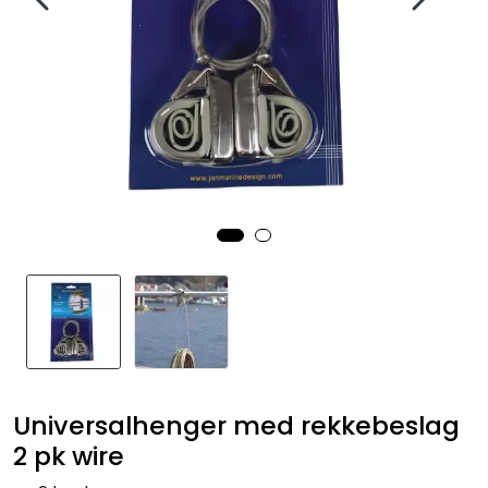
Fortøyning
Fritid/Sikkerhet
Båtpleie/Opplag
Seil
Nyheter
Universalhenger med rekkebeslag
2 pk wire