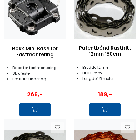
Patentbånd Rustfritt
Rokk Mini Base for
12mm 150cm
Fastmontering
Bredde 12 mm
Base for fastmontering
Hull 5 mm
Skrufeste
Lengde 1,5 meter
For flate underlag
269,-
189,-