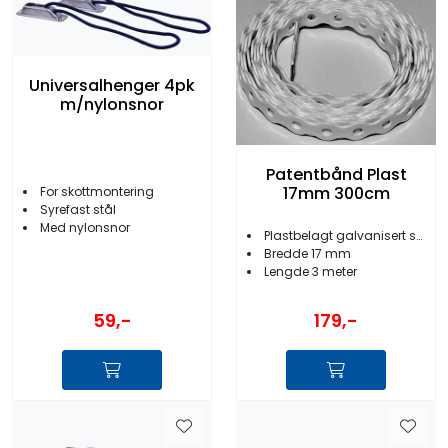
Universalhenger 4pk
m/nylonsnor
Patentbånd Plast
17mm 300cm
For skottmontering
Syrefast stål
Med nylonsnor
Plastbelagt galvanisert stål
Bredde 17 mm
Lengde 3 meter
59,-
179,-