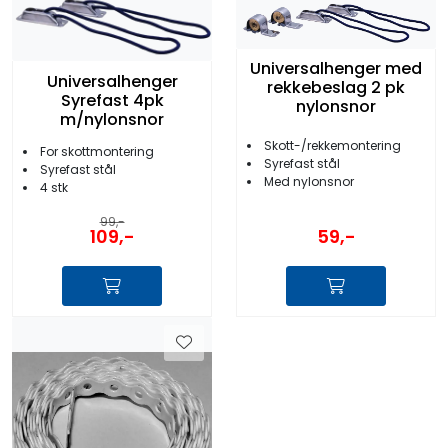
Universalhenger med
Universalhenger
rekkebeslag 2 pk
Syrefast 4pk
nylonsnor
m/nylonsnor
Skott-/rekkemontering
For skottmontering
Syrefast stål
Syrefast stål
Med nylonsnor
4 stk
99,-
59,-
109,-