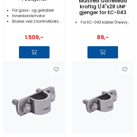
Multifelx Gaffelledd
kraftig 1/4"x28 UNF
For gass- og girkabler
gjenger for EC-043
Innenbordsmotor
Brukes ved 2 kontrollbokser
For EC-043 kabler (heavy duty)
1.509,-
89,-