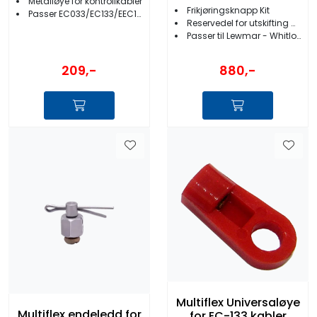
Metalløye for kontrollkabler
Frikjøringsknapp Kit
Passer EC033/EC133/EEC133
Reservedel for utskifting av stempelknapp og deksel
Passer til Lewmar - Whitlock 1 greps motorstyring
209,-
880,-
Multiflex Universaløye
Multiflex endeledd for
for EC-133 kabler