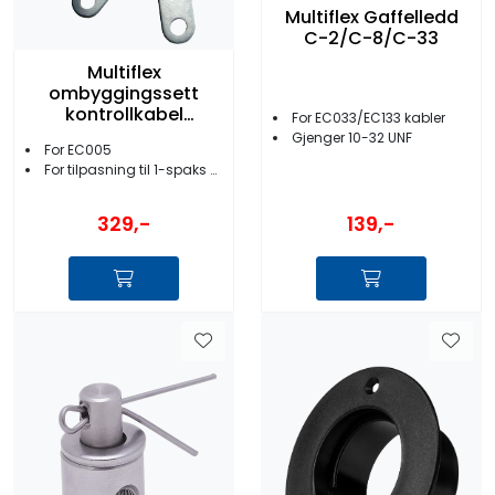
Multiflex Gaffelledd
C-2/C-8/C-33
Multiflex
ombyggingssett
kontrollkabel
For EC033/EC133 kabler
EC005/C-5
Gjenger 10-32 UNF
For EC005
For tilpasning til 1-spaks kontrollboks
329,-
139,-