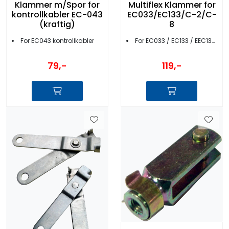
Klammer m/Spor for
Multiflex Klammer for
kontrollkabler EC-043
EC033/EC133/C-2/C-
(kraftig)
8
For EC043 kontrollkabler
For EC033 / EC133 / EEC133 kontrollkabler
79,-
119,-