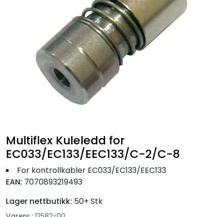
Fortøyning
Fritid/Sikkerhet
Båtpleie/Opplag
Seil
Nyheter
Multiflex Kuleledd for
EC033/EC133/EEC133/C-2/C-8
For kontrollkabler EC033/EC133/EEC133
EAN:
7070893219493
Lager nettbutikk:
50+ Stk
Varenr.:
12582-00