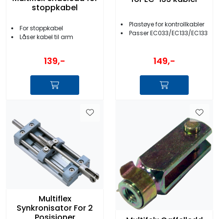
stoppkabel
Plastøye for kontrollkabler
For stoppkabel
Passer EC033/EC133/EC133
Låser kabel til arm
139,-
149,-
Multiflex
Synkronisator For 2
Posisjoner