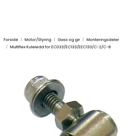
Skip to main content
Elektronikk
Forside
Motor/Styring
Gass og gir
Monteringsdeler
Elektrisk
Multiflex Kuleledd for EC033/EC133/EEC133/C-2/C-8
Bygg/Innredning
Komfort
VVS
Motor/Styring