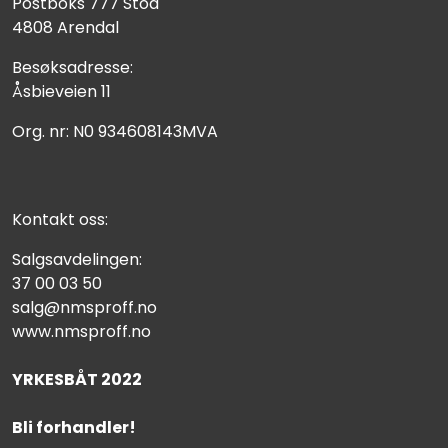
Postboks 777 Stoa
4808 Arendal
Besøksadresse:
Åsbieveien 11
Org. nr: N0 934608143MVA
Kontakt oss:
Salgsavdelingen:
37 00 03 50
salg@nmsproff.no
www.nmsproff.no
YRKESBÅT 2022
Bli forhandler!