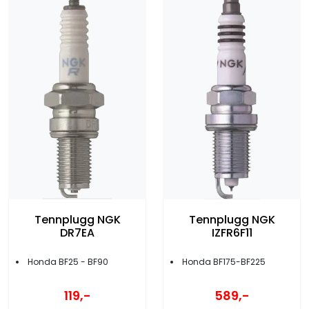
Tennplugg NGK
Tennplugg NGK
DR7EA
IZFR6F11
Honda BF25 - BF90
Honda BF175-BF225
119,-
589,-