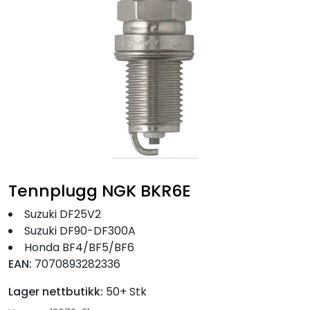
Fortøyning
Fritid/Sikkerhet
Båtpleie/Opplag
Seil
Nyheter
Tennplugg NGK BKR6E
Suzuki DF25V2
Suzuki DF90-DF300A
Honda BF4/BF5/BF6
EAN:
7070893282336
Lager nettbutikk:
50+ Stk