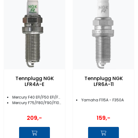
Tennplugg NGK
Tennplugg NGK
LFR4A-E
LFR6A-11
Mercury F40 EFI/F50 EFI/F60 EFI (4-syl)
Yamaha F115A - F350A
Mercury F75/F80/F90/F100/F115
209,-
159,-