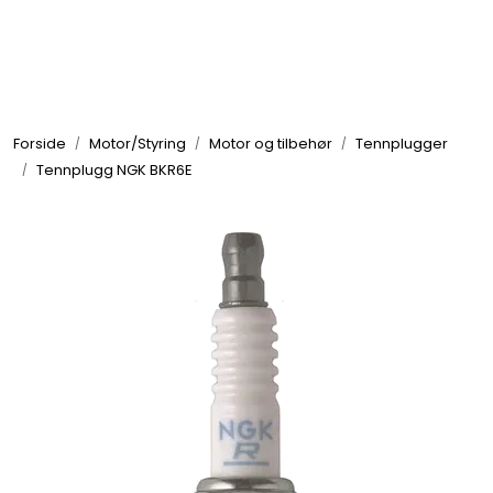
Skip to main content
Elektronikk
Forside
Motor/Styring
Motor og tilbehør
Tennplugger
Elektrisk
Tennplugg NGK BKR6E
Bygg/Innredning
Komfort
VVS
Motor/Styring