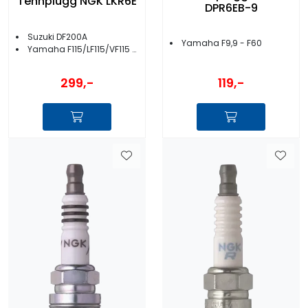
Tennplugg NGK LKR6E
DPR6EB-9
Suzuki DF200A
Yamaha F9,9 - F60
Yamaha F115/LF115/VF115 02-14
299,-
119,-