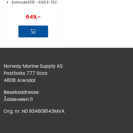
Evinrude E115 - E130 E-TEC
649,-
Norway Marine Supply AS
Postboks 777 Stoa
4808 Arendal
Besøksadresse:
Åsbieveien 11
Org. nr: N0 934608143MVA