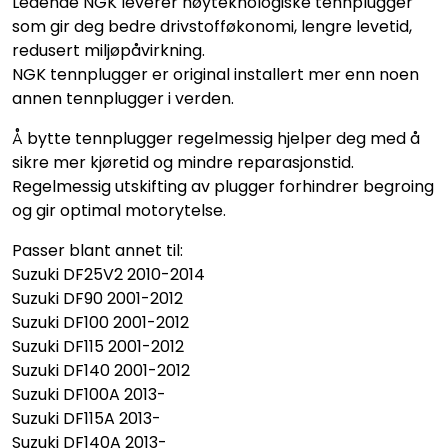
Ledende NGK leverer høyteknologiske tennplugger
som gir deg bedre drivstofføkonomi, lengre levetid,
redusert miljøpåvirkning.
NGK tennplugger er original installert mer enn noen
annen tennplugger i verden.
Å bytte tennplugger regelmessig hjelper deg med å
sikre mer kjøretid og mindre reparasjonstid.
Regelmessig utskifting av plugger forhindrer begroing
og gir optimal motorytelse.
Passer blant annet til:
Suzuki DF25V2 2010-2014
Suzuki DF90 2001-2012
Suzuki DF100 2001-2012
Suzuki DF115 2001-2012
Suzuki DF140 2001-2012
Suzuki DF100A 2013-
Suzuki DF115A 2013-
Suzuki DF140A 2013-