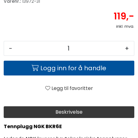
Varenr.:
13972-31
119,-
inkl. mva.
-
+
Logg inn for å handle
Legg til favoritter
Beskrivelse
Tennplugg NGK BKR6E