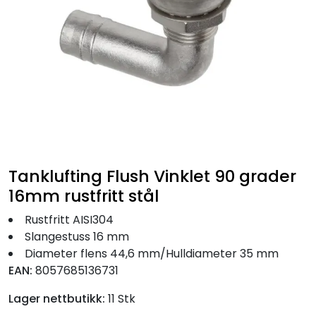
Fortøyning
Fritid/Sikkerhet
Båtpleie/Opplag
Seil
Tanklufting Flush Vinklet 90 grader
Nyheter
16mm rustfritt stål
Rustfritt AISI304
Slangestuss 16 mm
Diameter flens 44,6 mm/Hulldiameter 35 mm
EAN:
8057685136731
Lager nettbutikk:
11 Stk