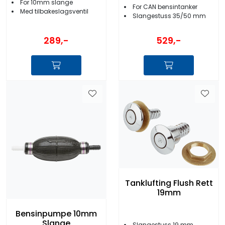
For 10mm slange
For CAN bensintanker
Med tilbakeslagsventil
Slangestuss 35/50 mm
289,-
529,-
Tanklufting Flush Rett
19mm
Bensinpumpe 10mm
Slange
Slangestuss 19 mm