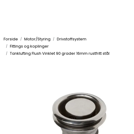
Skip to main content
Elektronikk
Forside
Motor/Styring
Drivstoffsystem
Elektrisk
Fittings og koplinger
Tanklufting Flush Vinklet 90 grader 16mm rustfritt stål
Bygg/Innredning
Komfort
VVS
Motor/Styring