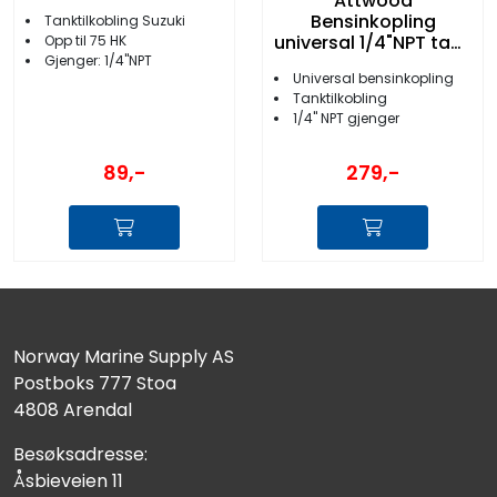
Attwood
Bensinkopling
Tanktilkobling Suzuki
universal 1/4"NPT tank
Opp til 75 HK
male
Gjenger: 1/4''NPT
Universal bensinkopling
Tanktilkobling
1/4'' NPT gjenger
89,-
279,-
Norway Marine Supply AS
Postboks 777 Stoa
4808 Arendal
Besøksadresse:
Åsbieveien 11