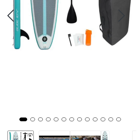
Fortøyning
Fritid/Sikkerhet
Båtpleie/Opplag
Seil
Nyheter