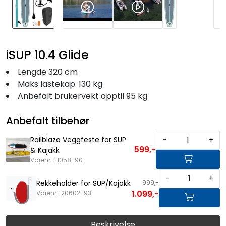
iSUP 10.4 Glide
Lengde 320 cm
Maks lastekap. 130 kg
Anbefalt brukervekt opptil 95 kg
Anbefalt tilbehør
-
+
Railblaza Veggfeste for SUP
599,-
& Kajakk
Varenr.: 11058-90
-
+
999,-
Rekkeholder for SUP/Kajakk
1.099,-
Varenr.: 20602-93
Beskrivelse