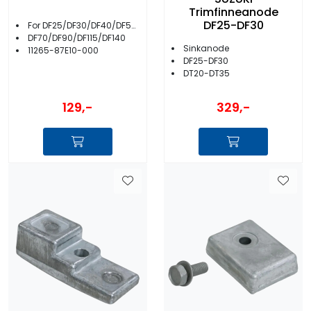
Trimfinneanode
DF25-DF30
For DF25/DF30/DF40/DF50/DF60
DF70/DF90/DF115/DF140
Sinkanode
11265-87E10-000
DF25-DF30
DT20-DT35
129,-
329,-