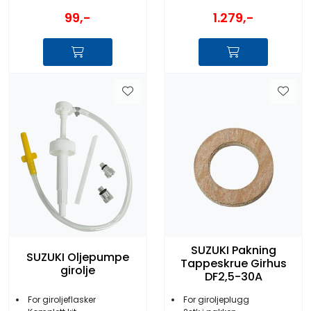
1.279,-
99,-
SUZUKI Pakning
SUZUKI Oljepumpe
Tappeskrue Girhus
girolje
DF2,5-30A
For giroljeflasker
For giroljeplugg