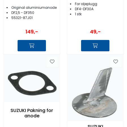
For oljeplugg
Original aluminiumanode
DF4-DF30A
DF2,5 - DF350
1 stk
55321-87J01
49,-
149,-
SUZUKI Pakning for
anode
SUZUKI