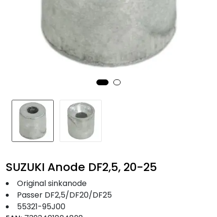
Fortøyning
Fritid/Sikkerhet
Båtpleie/Opplag
Seil
Nyheter
SUZUKI Anode DF2,5, 20-25
Original sinkanode
Passer DF2,5/DF20/DF25
55321-95J00