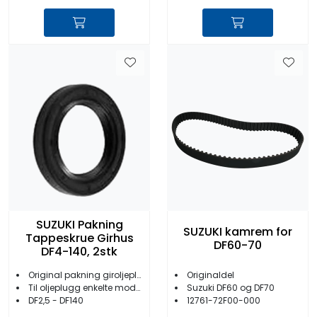
SUZUKI Pakning
SUZUKI kamrem for
Tappeskrue Girhus
DF60-70
DF4-140, 2stk
Originaldel
Original pakning giroljeplugg 2stk
Suzuki DF60 og DF70
Til oljeplugg enkelte modeller
12761-72F00-000
DF2,5 - DF140