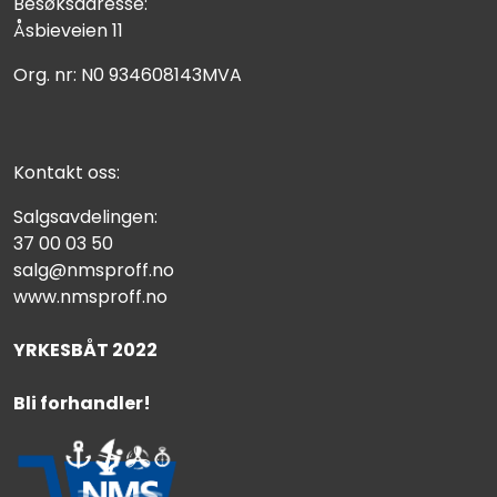
Besøksadresse:
Åsbieveien 11
Org. nr: N0 934608143MVA
Kontakt oss:
Salgsavdelingen:
37 00 03 50
salg@nmsproff.no
www.nmsproff.no
YRKESBÅT 2022
Bli forhandler!