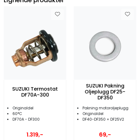
SUZUKI Pakning
SUZUKI Termostat
Oljeplugg DF25-
DF70A-300
DF350
Originaldel
Pakning motoroljeplugg
60°C
Originaldel
DF70A - DF300
DF40-DF350 + DF25V2
1.319,-
69,-