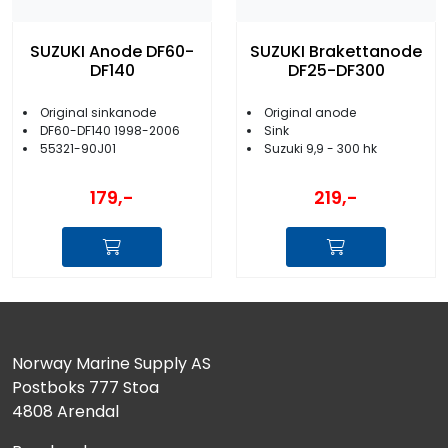
SUZUKI Anode DF60-
SUZUKI Brakettanode
DF140
DF25-DF300
Original sinkanode
Original anode
DF60-DF140 1998-2006
Sink
55321-90J01
Suzuki 9,9 - 300 hk
179,-
219,-
Norway Marine Supply AS
Postboks 777 Stoa
4808 Arendal