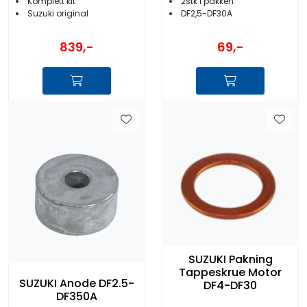
Komplett kit
2stk i pakken
Suzuki original
DF2,5-DF30A
839,-
69,-
SUZUKI Pakning
Tappeskrue Motor
SUZUKI Anode DF2.5-
DF4-DF30
DF350A