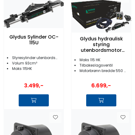
Glydus Sylinder OC-
Glydus hydraulisk
115U
styring
utenbordsmotor
inntil 115 HK
Styresylinder utenbordsmotor
Maks 115 HK
Volum 93cm³
Tilbakeslagsventil
Maks 115HK
Motorbrønn bredde 550 mm
3.499,-
6.699,-