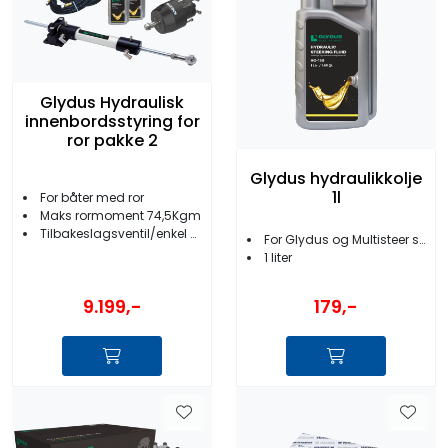
Glydus Hydraulisk
innenbordsstyring for
ror pakke 2
Glydus hydraulikkolje
1l
For båter med ror
Maks rormoment 74,5Kgm
Tilbakeslagsventil/enkel montering
For Glydus og Multisteer styringer
1 liter
9.199,-
179,-