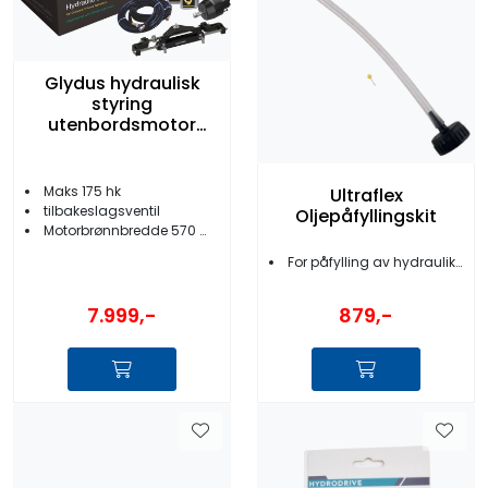
Glydus hydraulisk
styring
utenbordsmotor
inntil 175 HK
Maks 175 hk
Ultraflex
tilbakeslagsventil
Oljepåfyllingskit
Motorbrønnbredde 570 mm
For påfylling av hydraulikkolje
7.999,-
879,-