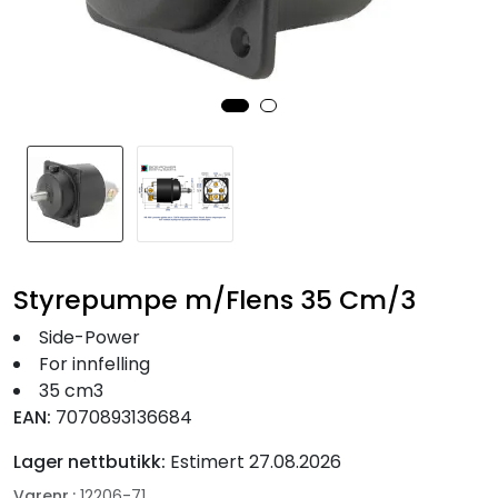
Fortøyning
Fritid/Sikkerhet
Båtpleie/Opplag
Seil
Nyheter
Styrepumpe m/Flens 35 Cm/3
Side-Power
For innfelling
35 cm3
EAN:
7070893136684
Lager nettbutikk:
Estimert 27.08.2026
Varenr.:
12206-71