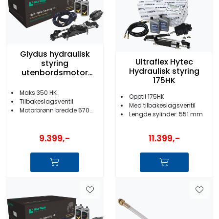
Glydus hydraulisk
Ultraflex Hytec
styring
Hydraulisk styring
utenbordsmotor
175HK
inntil 350 HK
Maks 350 HK
Opptil 175HK
Tilbakeslagsventil
Med tilbakeslagsventil
Motorbrønn bredde 570mm
Lengde sylinder: 551 mm
9.399,-
11.399,-