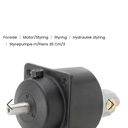
Skip to main content
Elektronikk
Forside
Motor/Styring
Styring
Hydraulisk styring
Elektrisk
Styrepumpe m/Flens 35 Cm/3
Bygg/Innredning
Komfort
VVS
Motor/Styring