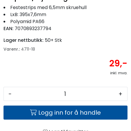
Fortøyning
Festestrips med 6,5mm skruehull
LxB: 395x7,6mm
Fritid/Sikkerhet
Polyamid PA66
EAN:
7070893237794
Båtpleie/Opplag
Lager nettbutikk:
50+ Stk
Varenr.:
4711-18
Seil
29,-
Nyheter
inkl. mva.
-
+
Logg inn for å handle