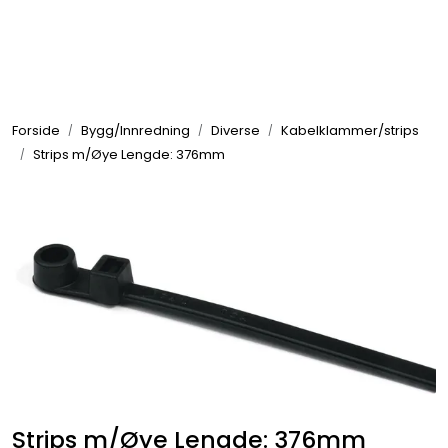
Skip to main content
Elektronikk
Forside
Bygg/Innredning
Diverse
Kabelklammer/strips
Elektrisk
Strips m/Øye Lengde: 376mm
Bygg/Innredning
Komfort
VVS
Motor/Styring
Strips m/Øye Lengde: 376mm