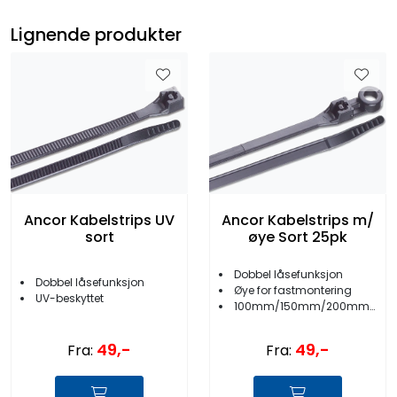
Lignende produkter
Ancor Kabelstrips UV
Ancor Kabelstrips m/
sort
øye Sort 25pk
Dobbel låsefunksjon
Dobbel låsefunksjon
Øye for fastmontering
UV-beskyttet
100mm/150mm/200mm/355mm
49,-
49,-
Fra:
Fra: