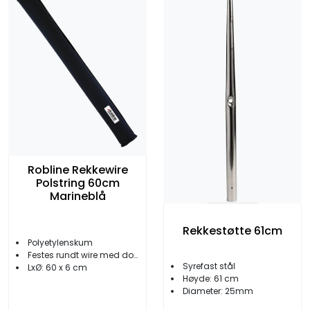
Robline Rekkewire
Polstring 60cm
Marineblå
Rekkestøtte 61cm
Polyetylenskum
Festes rundt wire med dobbel borrelås
Syrefast stål
LxØ: 60 x 6 cm
Høyde: 61 cm
Diameter: 25mm