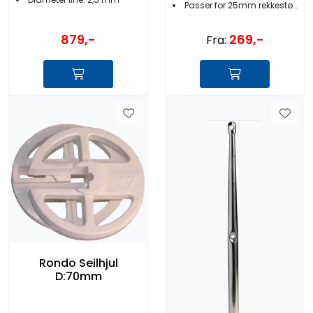
Passer for 25mm rekkestøtte
879,-
269,-
Fra:
Rondo Seilhjul
D:70mm