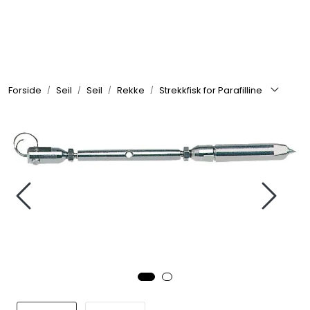
Skip to main content
Elektronikk
Forside
Seil
Seil
Rekke
Strekkfisk for Parafilline
Elektrisk
Bygg/Innredning
Komfort
VVS
Motor/Styring