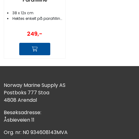
38 x 12x cm
Hektes enkelt på parafillinen
249,-
Norway Marine Supply AS
Postboks 777 Stoa
4808 Arendal
Besøksadresse:
Åsbieveien 11
Org. nr: N0 934608143MVA