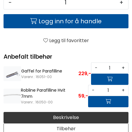
-
+
Logg inn for å handle
Legg til favoritter
Anbefalt tilbehør
-
+
Gaffel for Parafilline
229,-
Varenr.: 16051-00
-
+
Robline Parafilline Hvit
59,-
7mm
Varenr.: 16050-00
Beskrivelse
Tilbehør