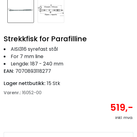
Fortøyning
Fritid/Sikkerhet
Strekkfisk for Parafilline
Båtpleie/Opplag
AISI316 syrefast stål
For 7 mm line
Seil
Lengde: 187 - 240 mm
EAN:
7070893118277
Nyheter
Lager nettbutikk:
15 Stk
Varenr.:
16052-00
519,-
inkl. mva.