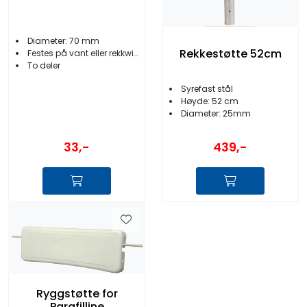
Diameter: 70 mm
Rekkestøtte 52cm
Festes på vant eller rekkwire
To deler
Syrefast stål
Høyde: 52 cm
Diameter: 25mm
33,-
439,-
Ryggstøtte for
Parafilline