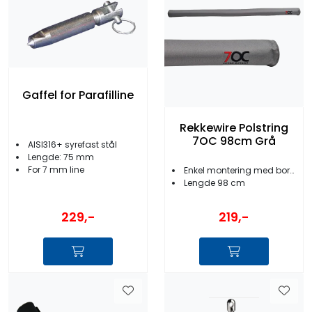
Gaffel for Parafilline
Rekkewire Polstring
7OC 98cm Grå
AISI316+ syrefast stål
Lengde: 75 mm
For 7 mm line
Enkel montering med borelås
Lengde 98 cm
229,-
219,-