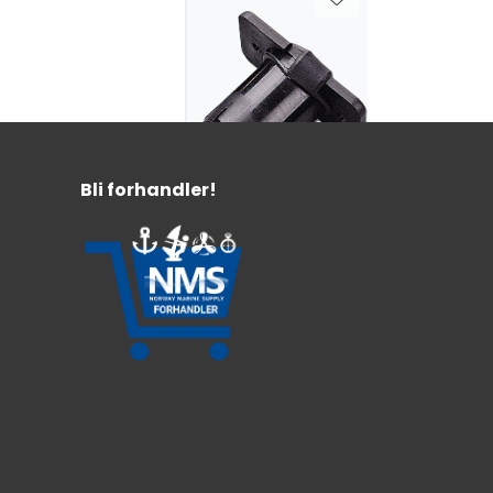
Bli forhandler!
Strømuttak
Innfelt 12V
12V uttak
For standard sigarettennerplugg
89,-