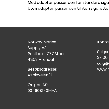
Med adapter passer den for standard sig
Uten adapter passer den til liten sigaret
Norway Marine
Kontak
Supply AS
Salgsa
Postboks 777 Stoa
37 00
4808 Arendal
salg@
Besøksadresse:
www.n
Åsbieveien 11
Org. nr: N0
934608143MVA