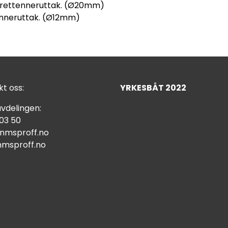
arettenneruttak. (Ø20mm)
tenneruttak. (Ø12mm)
t oss:
YRKESBÅT 2022
vdelingen:
 03 50
nmsproff.no
msproff.no