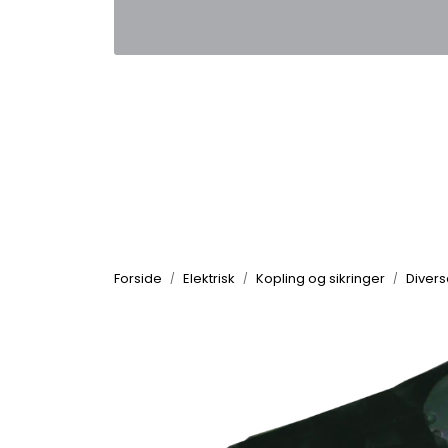
Skip to main content
|
|
Kontakt oss
Nyhetsbrev
Nyh
Forside
Elektrisk
Kopling og sikringer
Divers