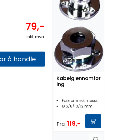
79,-
inkl. mva.
for å handle
Kabelgjennomfør
ing
Forkrommet messing
Ø 6/8/10/12 mm
119,-
Fra: