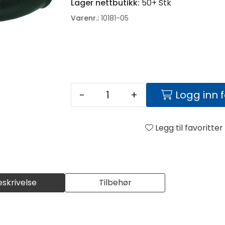
Lager nettbutikk:
50+ Stk
Varenr.:
10181-05
-
+
Logg inn 
Legg til favoritter
eskrivelse
Tilbehør