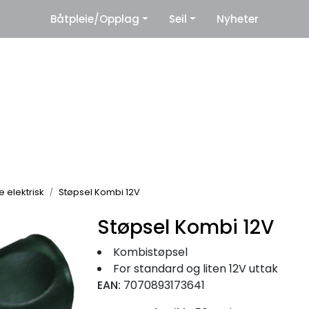
|
Båtpleie/Opplag
Seil
Nyheter
eter
Leverandører
e elektrisk
Støpsel Kombi 12V
Støpsel Kombi 12V
Kombistøpsel
For standard og liten 12V uttak
EAN:
7070893173641