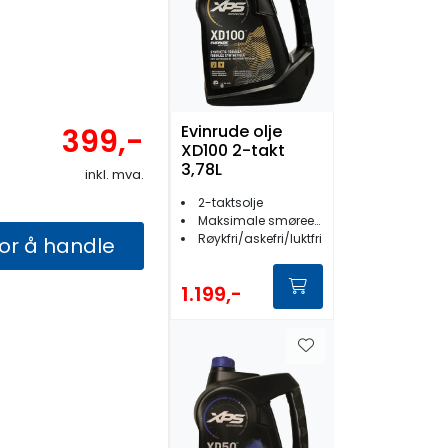
Evinrude olje
399,-
XD100 2-takt
3,78L
inkl. mva.
2-taktsolje
Maksimale smøreegenskaper
Røykfri/askefri/luktfri
for å handle
1.199,-