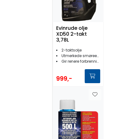
Evinrude olje
XD50 2-takt
3,78L
2-taktsolje
Utmerkede smøreegenskaper
Gir renere forbrenning
999,-