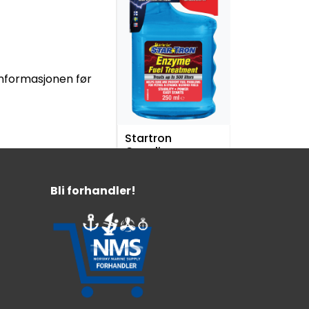
tinformasjonen før
Startron
Gasoline
bensintilsetning
250ml
Hindrer vekst av mikroorganismer
Bli forhandler!
Brukes under drift av motor
Rekker til 485 liter
319,-