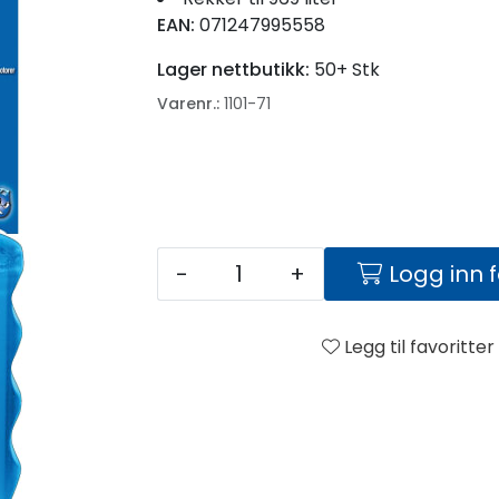
EAN:
071247995558
Lager nettbutikk:
50+ Stk
Varenr.:
1101-71
-
+
Logg inn 
Legg til favoritter