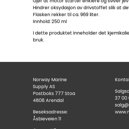
Gjør at motor starter enklere og sviver jev
Hindrer oksydasjon av drivstoffet slik at 
Flasken rekker til ca. 969 liter.
Innhold: 250 ml
I dette produktet inneholder det kjemikalie
bruk.
Norway Marine
Kontak
Supply AS
Salgsa
Postboks 777 Stoa
37 00
4808 Arendal
salg@
Besøksadresse:
www.n
Åsbieveien 11