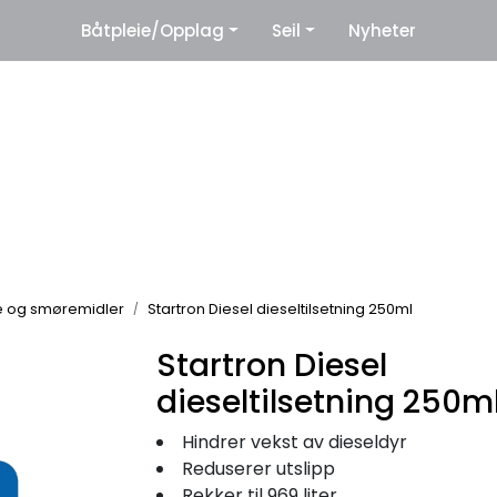
|
Båtpleie/Opplag
Seil
Nyheter
eter
Leverandører
e og smøremidler
Startron Diesel dieseltilsetning 250ml
Startron Diesel
dieseltilsetning 250m
Hindrer vekst av dieseldyr
Reduserer utslipp
Rekker til 969 liter