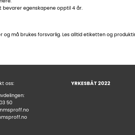
nere.
det bevarer egenskapene opptil 4 år.
r og må brukes forsvarlig. Les alltid etiketten og produk
t oss:
YRKESBÅT 2022
vdelingen:
 03 50
nmsproff.no
msproff.no