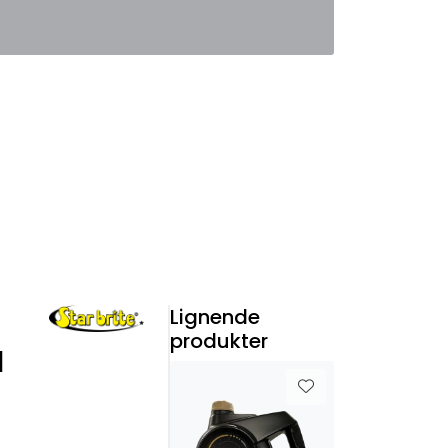
0
Favoritter
Logg inn
Lignende
produkter
l