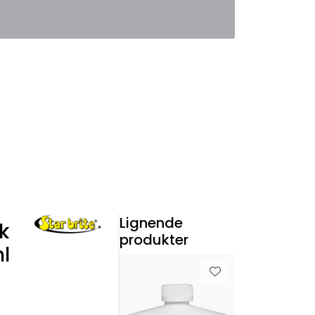
0
Favoritter
Logg inn
Lignende
k
produkter
l