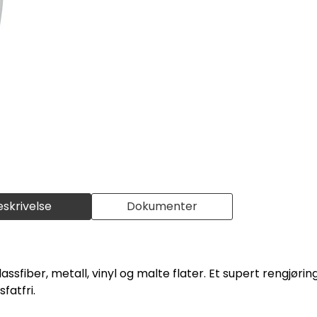
eskrivelse
Dokumenter
lassfiber, metall, vinyl og malte flater. Et supert rengjøri
fatfri.