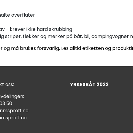
alte overflater
 av - krever ikke hard skrubbing
tig striper, flekker og merker på båt, bil, campingvogner 
r og må brukes forsvarlig. Les alltid etiketten og produk
t oss:
YRKESBÅT 2022
vdelingen:
 03 50
nmsproff.no
msproff.no