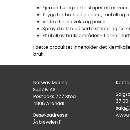
Fjerner hurtig sorte striper etter vann
Trygg for bruk på gelcoat, metall og m
Vil ikke fjerne voks og polish
Spray direkte på sorte striper og tørk
Et utall av bruksområder - fjerner hur
I dette produktet inneholder det kjemikalie
bruk.
Norway Marine
Kontak
Supply AS
Salgsa
Postboks 777 Stoa
37 00
4808 Arendal
salg@
Besøksadresse:
www.n
Åsbieveien 11