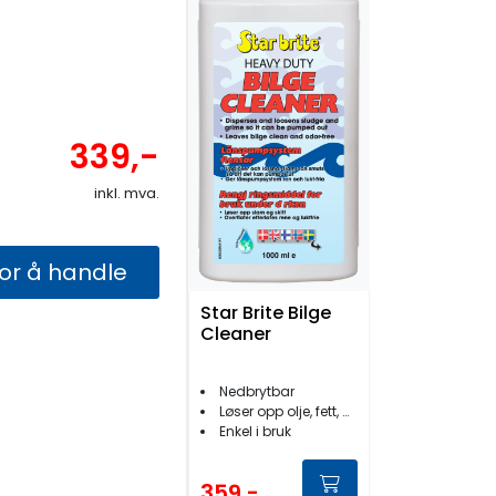
339,-
inkl. mva.
for å handle
Star Brite Bilge
Cleaner
Nedbrytbar
Løser opp olje, fett, drivstoff og slam
Enkel i bruk
359,-