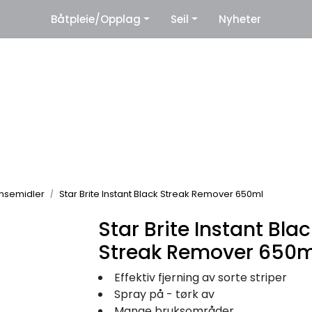
|
Båtpleie/Opplag
Seil
Nyheter
eter
Leverandører
nsemidler
Star Brite Instant Black Streak Remover 650ml
Star Brite Instant Blac
Streak Remover 650m
Effektiv fjerning av sorte striper
Spray på - tørk av
Mange bruksområder