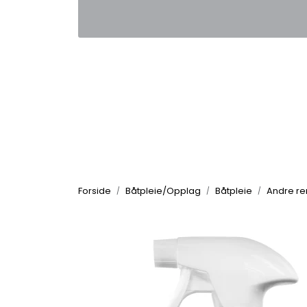
Skip to main content
|
|
Kontakt oss
Nyhetsbrev
Nyh
Forside
Båtpleie/Opplag
Båtpleie
Andre re