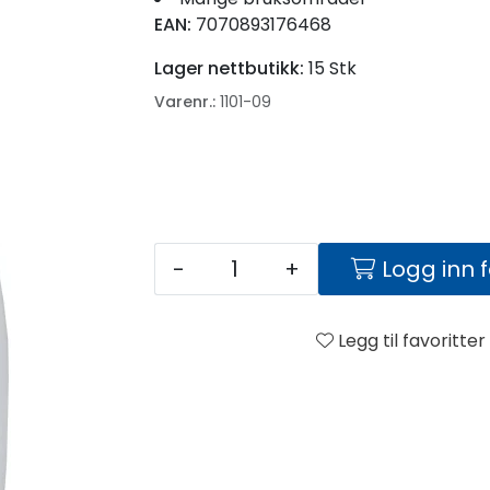
EAN:
7070893176468
Lager nettbutikk:
15 Stk
Varenr.:
1101-09
-
+
Logg inn 
Legg til favoritter