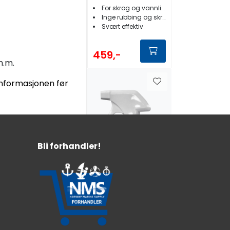
For skrog og vannlinje
Inge rubbing og skrubbing
Svært effektiv
459,-
m.m.
tinformasjonen før
Bli forhandler!