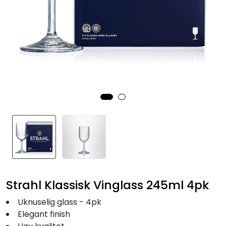
Fortøyning
Fritid/Sikkerhet
Båtpleie/Opplag
Seil
Nyheter
Strahl Klassisk Vinglass 245ml 4pk
Uknuselig glass - 4pk
Elegant finish