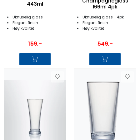
Champagneglass
443ml
166ml 4pk
Uknuselig glass
Uknuselig glass - 4pk
Elegant finish
Elegant finish
Høy kvalitet
Høy kvalitet
159,-
549,-