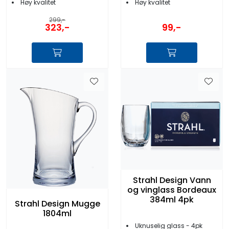
Høy kvalitet
Høy kvalitet
299,-
323,-
99,-
Strahl Design Vann
og vinglass Bordeaux
384ml 4pk
Strahl Design Mugge
1804ml
Uknuselig glass - 4pk