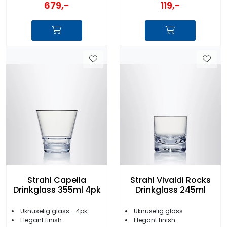
679,-
119,-
Strahl Capella
Strahl Vivaldi Rocks
Drinkglass 355ml 4pk
Drinkglass 245ml
Uknuselig glass - 4pk
Uknuselig glass
Elegant finish
Elegant finish