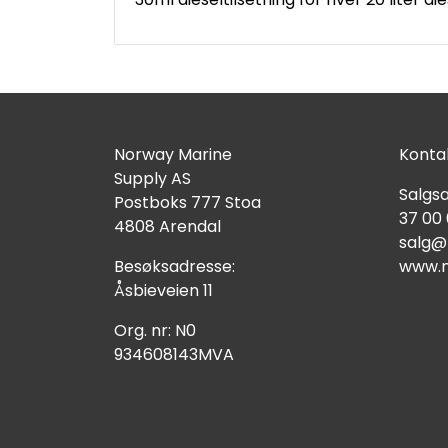
Norway Marine
Kontak
Supply AS
Salgsa
Postboks 777 Stoa
37 00
4808 Arendal
salg@
Besøksadresse:
www.n
Åsbieveien 11
Org. nr: N0
934608143MVA