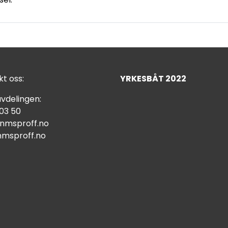
t oss:
YRKESBÅT 2022
vdelingen:
 03 50
nmsproff.no
msproff.no