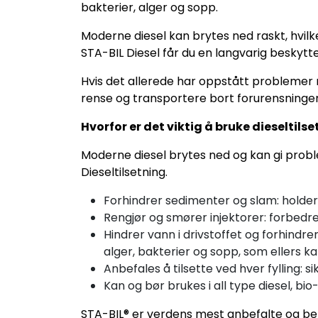
bakterier, alger og sopp.
Moderne diesel kan brytes ned raskt, hvilk
STA-BIL Diesel får du en langvarig beskytt
Hvis det allerede har oppstått problemer 
rense og transportere bort forurensninger
Hvorfor er det viktig å bruke dieseltils
Moderne diesel brytes ned og kan gi prob
Dieseltilsetning.
Forhindrer sedimenter og slam: holder
Rengjør og smører injektorer: forbedr
Hindrer vann i drivstoffet og forhind
alger, bakterier og sopp, som ellers 
Anbefales å tilsette ved hver fylling: 
Kan og bør brukes i all type diesel, bio
STA-BIL® er verdens mest anbefalte og betr