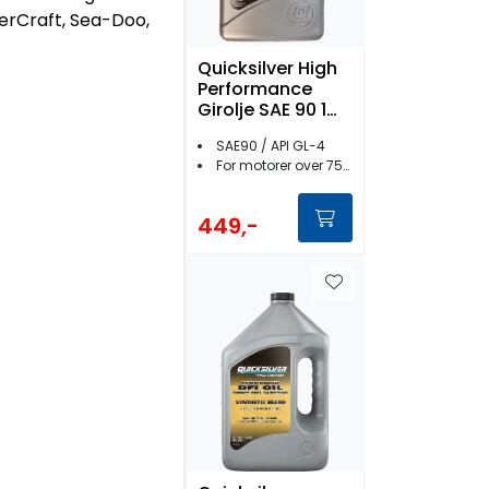
erCraft, Sea-Doo,
Quicksilver High
Performance
Girolje SAE 90 1
liter
SAE90 / API GL-4
For motorer over 75HK
449,-