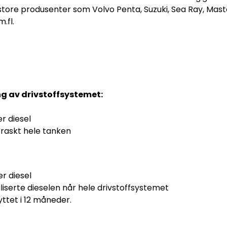
store produsenter som Volvo Penta, Suzuki, Sea Ray, Mast
.fl.
ng av drivstoffsystemet:
er diesel
 raskt hele tanken
er diesel
liserte dieselen når hele drivstoffsystemet
yttet i 12 måneder.