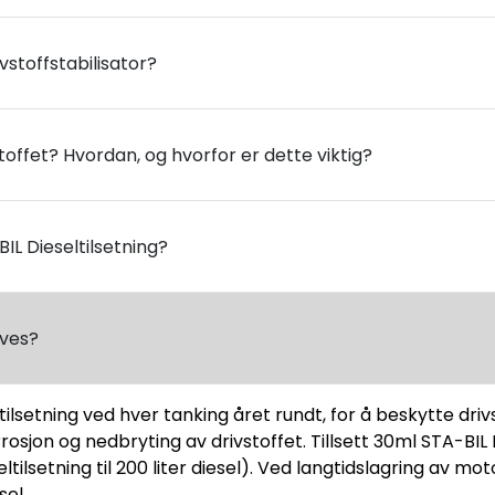
vstoffstabilisator?
toffet? Hvordan, og hvorfor er dette viktig?
BIL Dieseltilsetning?
øves?
tilsetning ved hver tanking året rundt, for å beskytte dri
sjon og nedbryting av drivstoffet. Tillsett 30ml STA-BIL D
eseltilsetning til 200 liter diesel). Ved langtidslagring av m
sel.