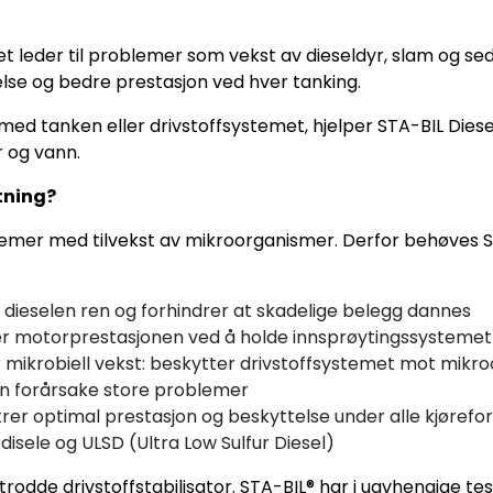
et leder til problemer som vekst av dieseldyr, slam og s
else og bedre prestasjon ved hver tanking.
med tanken eller drivstoffsystemet, hjelper STA-BIL Diese
 og vann.
etning?
lemer med tilvekst av mikroorganismer. Derfor behøves 
 dieselen ren og forhindrer at skadelige belegg dannes
er motorprestasjonen ved å holde innsprøytingssystemet
rer mikrobiell vekst: beskytter drivstoffsystemet mot mik
kan forårsake store problemer
sikrer optimal prestasjon og beskyttelse under alle kjørefo
-disele og ULSD (Ultra Low Sulfur Diesel)
odde drivstoffstabilisator. STA-BIL® har i uavhengige tes