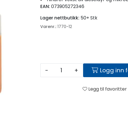
EAN:
073905272346
Lager nettbutikk:
50+ Stk
Varenr.:
1770-12
-
+
Logg inn 
Legg til favoritter