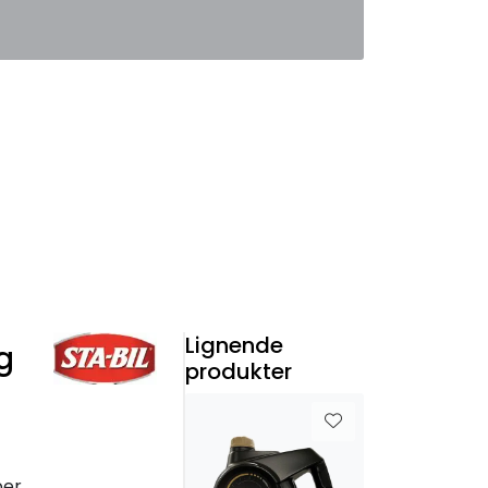
0
Favoritter
Logg inn
Lignende
g
produkter
ber