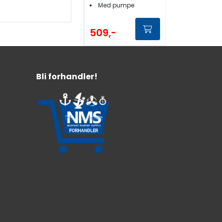
Med pumpe
509,-
Bli forhandler!
Multimarine Fett
Marine
Waterproof
Vannfast, kalsiumfett NLGI2
Tåler høye belastninger
Temperaturområde -30°C til +120°C
89,-
Fra: