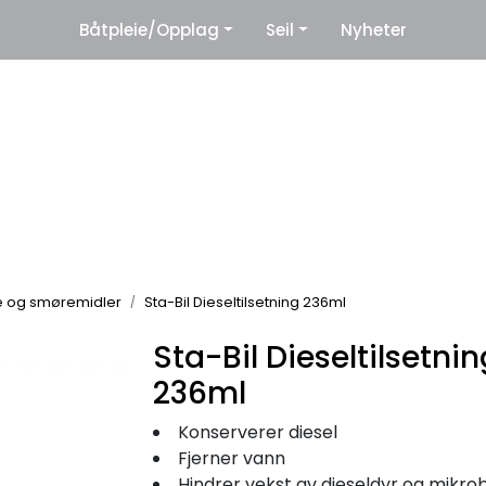
|
Båtpleie/Opplag
Seil
Nyheter
eter
Leverandører
e og smøremidler
Sta-Bil Dieseltilsetning 236ml
Sta-Bil Dieseltilsetnin
236ml
Konserverer diesel
Fjerner vann
Hindrer vekst av dieseldyr og mikro