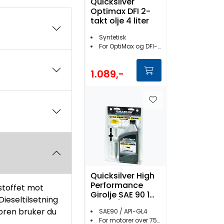
Quicksilver
Optimax DFI 2-
takt olje 4 liter
Syntetisk
For OptiMax og DFI-motorer
1.089,-
Quicksilver High
Performance
vstoffet mot
Girolje SAE 90 1
ieseltilsetning
liter m/pumpe
otoren bruker du
SAE90 / API-GL4
For motorer over 75HK