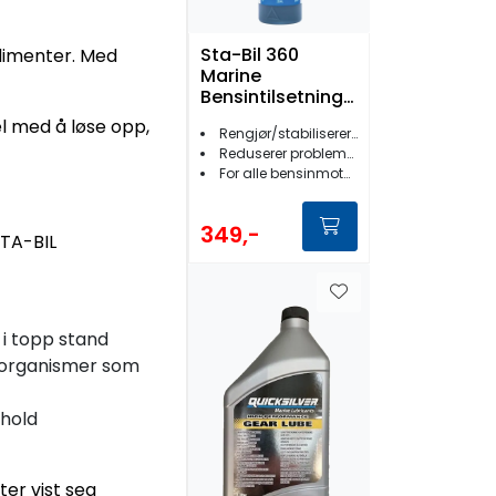
Sta-Bil 360
edimenter. Med
Marine
Bensintilsetning
250ml
l med å løse opp,
Rengjør/stabiliserer/hinder vann i drivstoff
Reduserer problemene med E10
For alle bensinmotorer
349,-
STA-BIL
 i topp stand
roorganismer som
rhold
ter vist seg