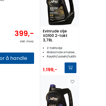
Evinrude olje
399,-
XD100 2-takt
3,78L
inkl. mva.
2-taktsolje
Maksimale smøreegenskaper
Røykfri/askefri/luktfri
for å handle
1.199,-