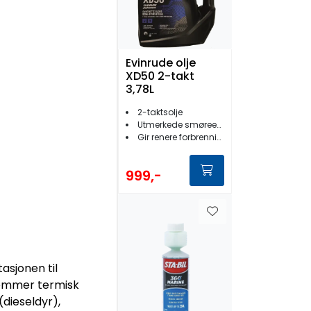
Evinrude olje
XD50 2-takt
3,78L
2-taktsolje
Utmerkede smøreegenskaper
Gir renere forbrenning
999,-
tasjonen til
fremmer termisk
(dieseldyr),