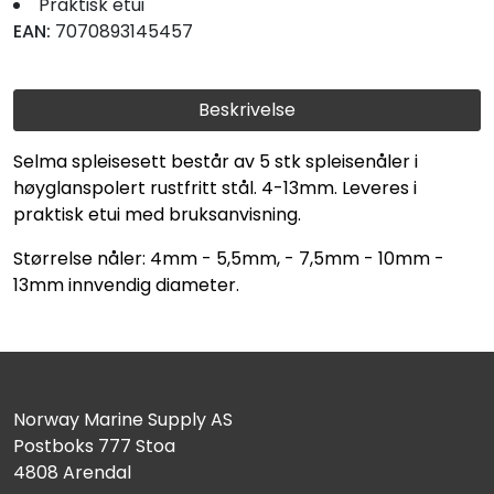
Fortøyning
Praktisk etui
EAN:
7070893145457
Fritid/Sikkerhet
Beskrivelse
Båtpleie/Opplag
Selma spleisesett består av 5 stk spleisenåler i
høyglanspolert rustfritt stål. 4-13mm. Leveres i
Seil
praktisk etui med bruksanvisning.
Størrelse nåler: 4mm - 5,5mm, - 7,5mm - 10mm -
Nyheter
13mm innvendig diameter.
Norway Marine Supply AS
Postboks 777 Stoa
4808 Arendal