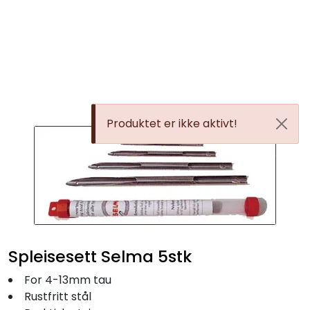
Skip to main content
Elektronikk
Elektrisk
Produktet er ikke aktivt!
Bygg/Innredning
Komfort
VVS
Spleisesett Selma 5stk
Motor/Styring
For 4-13mm tau
Rustfritt stål