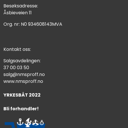
Besøksadresse:
Åsbieveien 11
Org. nr: N0 934608143MVA
Kontakt oss:
Salgsavdelingen:
37 00 03 50
salg@nmsproff.no
www.nmsproff.no
YRKESBÅT 2022
Bli forhandler!