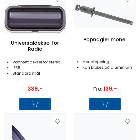
Popnagler monel
Universaldeksel for
Radio
Monellegering
Vanntett deksel for stereo/radio
Kan brukes på aluminium
IP65
Standard mål
139,-
339,-
Fra: