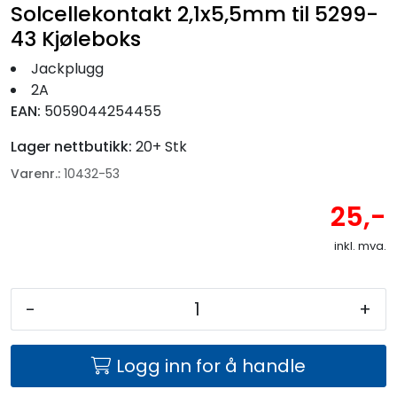
Fortøyning
Solcellekontakt 2,1x5,5mm til 5299-
43 Kjøleboks
Fritid/Sikkerhet
Jackplugg
2A
Båtpleie/Opplag
EAN:
5059044254455
Lager nettbutikk:
20+ Stk
Seil
Varenr.:
10432-53
25,-
Nyheter
inkl. mva.
-
+
Logg inn for å handle