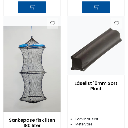
Låselist 10mm Sort
Plast
For vinduslist
Sankepose fisk liten
Metervare
180 liter