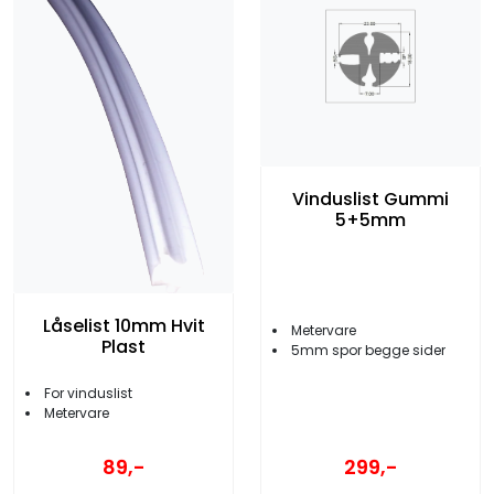
Vinduslist Gummi
5+5mm
Låselist 10mm Hvit
Metervare
Plast
5mm spor begge sider
For vinduslist
Metervare
89,-
299,-