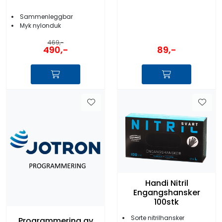
Sammenleggbar
Myk nylonduk
469,-
490,-
89,-
Handi Nitril
Engangshansker
100stk
Sorte nitrilhansker
Programmering av