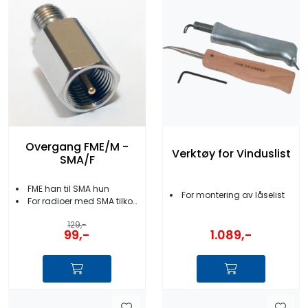
Overgang FME/M -
Verktøy for Vinduslist
SMA/F
FME han til SMA hun
For montering av låselist
For radioer med SMA tilkobling
129,-
99,-
1.089,-