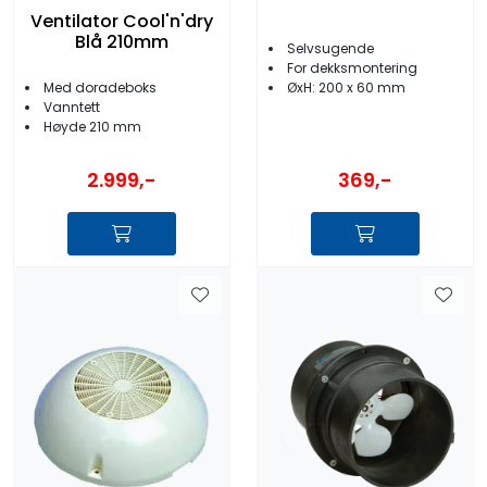
Ventilator Cool'n'dry
Blå 210mm
Selvsugende
For dekksmontering
Med doradeboks
ØxH: 200 x 60 mm
Vanntett
Høyde 210 mm
2.999,-
369,-