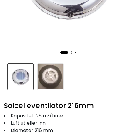
Fortøyning
Fritid/Sikkerhet
Båtpleie/Opplag
Seil
Nyheter
Solcelleventilator 216mm
Kapasitet: 25 m³/time
Luft ut eller inn
Diameter 216 mm