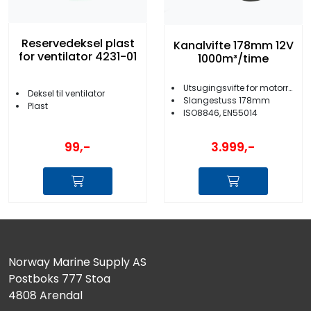
Reservedeksel plast
Kanalvifte 178mm 12V
for ventilator 4231-01
1000m³/time
Utsugingsvifte for motorrom/baderom
Deksel til ventilator
Slangestuss 178mm
Plast
ISO8846, EN55014
99,-
3.999,-
Norway Marine Supply AS
Postboks 777 Stoa
4808 Arendal