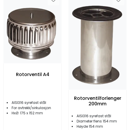
Rotorventil A4
Rotorventilforlenger
AISI316 syrefast stål
200mm
For avtrekk/sirkulasjon
HxØ: 175 x 152 mm
AISI316 syrefast stål
Diameter flens 154 mm
Høyde 154 mm