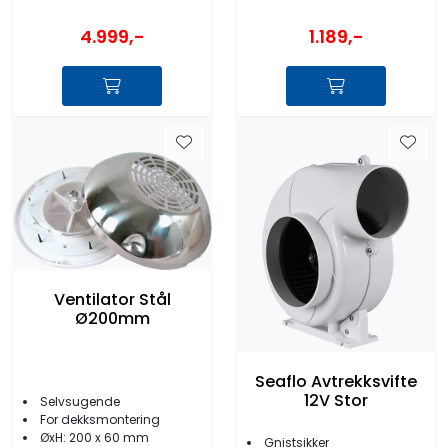
4.999,-
1.189,-
Ventilator Stål
Ø200mm
Seaflo Avtrekksvifte
12V Stor
Selvsugende
For dekksmontering
ØxH: 200 x 60 mm
Gnistsikker