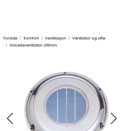
Skip to main content
Elektronikk
Forside
Komfort
Ventilasjon
Ventilator og vifte
Elektrisk
Solcelleventilator 216mm
Bygg/Innredning
Komfort
VVS
Motor/Styring