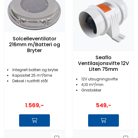
Solcelleventilator
216mm m/Batteri og
Bryter
Seaflo
Ventilasjonsvifte 12V
Liten 75mm
Integrert batteri og bryter
Kapasitet 25 m³/time
12V utsugningsvifte
Deksel i rustfritt stål
4,10 m³/min
Gnistsikker
1.569,-
549,-