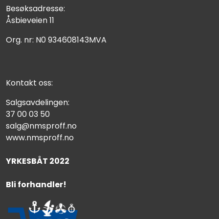
Besøksadresse:
Åsbieveien 11
Org. nr: N0 934608143MVA
Kontakt oss:
Salgsavdelingen:
37 00 03 50
salg@nmsproff.no
www.nmsproff.no
YRKESBÅT 2022
Bli forhandler!