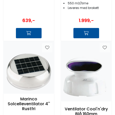
550 m3/time
Leveres med brakett
639,-
1.999,-
Marinco
Solcelleventilator 4''
Rustfri
Ventilator Cool'n'dry
Blå 160mm