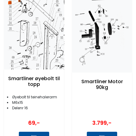
Smartliner øyebolt til
Smartliner Motor
topp
90kg
Øyebolt til teinehalerarm
M6x15
Delenr 16
69,-
3.799,-