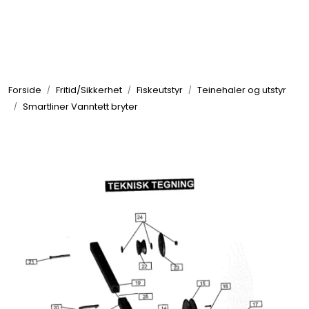
Skip to main content
Elektronikk
Forside
Fritid/Sikkerhet
Fiskeutstyr
Teinehaler og utstyr
Elektrisk
Smartliner Vanntett bryter
Bygg/Innredning
Komfort
VVS
Motor/Styring