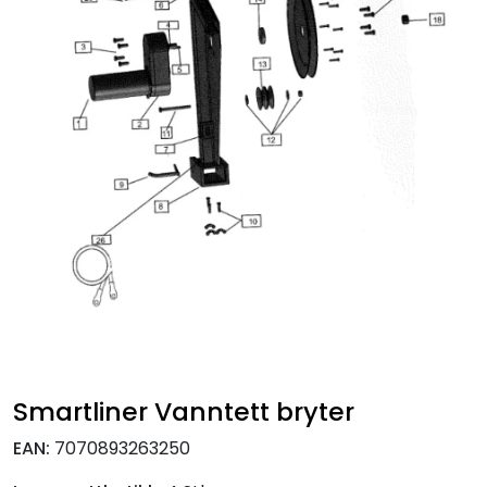
Fortøyning
Fritid/Sikkerhet
Båtpleie/Opplag
Seil
Nyheter
Smartliner Vanntett bryter
EAN:
7070893263250