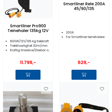
Smartliner Rele 200A
45/90/135
Smartliner Pro900
Teinehaler 135kg 12V
200A
For Smartliner teinehalere
800W/12V/135 kg trekkraft
Trekkhastighet 30m/min.
Kraftig lineskive/Dreibar og låsbar fot
629,-
11.799,-