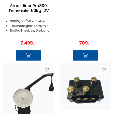
Smartliner Pro300
Teinehaler 50kg 12V
300W/12V/50 kg trekkraft
Trekkhastighet 46m/min.
Kraftig lineskive/Dreibar og låsbar fot
7.499,-
709,-