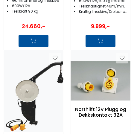
Garntrommel og lineskive
600W/12V/100 kg trekkraft
600W/12V
Trekkhastighet 46m/min.
Trekkraft 90 kg
Kraftig lineskive/Dreibar og låsbar fot
24.660,-
9.999,-
Northlift 12V Plugg og
Dekkskontakt 32A