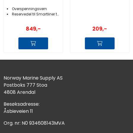
Overspenningsvern
Reservedel til Smartliner teinehaler
849,-
209,-
Norway Marine Supply AS
Postboks 777 Stoa
4808 Arendal
Besøksadresse:
Åsbieveien 11
Org. nr: N0 934608143MVA