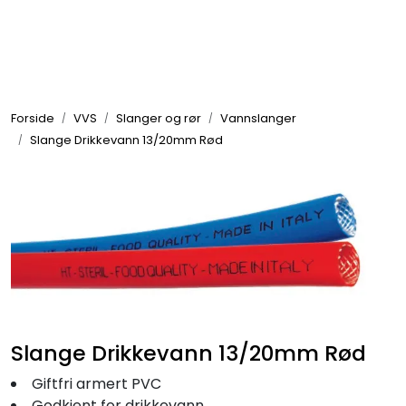
Skip to main content
Elektronikk
Forside
VVS
Slanger og rør
Vannslanger
Elektrisk
Slange Drikkevann 13/20mm Rød
Bygg/Innredning
Komfort
VVS
Slange Drikkevann 13/20mm Rød
Motor/Styring
Giftfri armert PVC
Godkjent for drikkevann