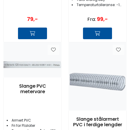
Temperaturtolleranse: -10 til +60ºC
79,-
99,-
Fra:
Slange PVC
metervare
Slange stålarmert
Armert PVC
PVC i ferdige lengder
Fri for Ftalater