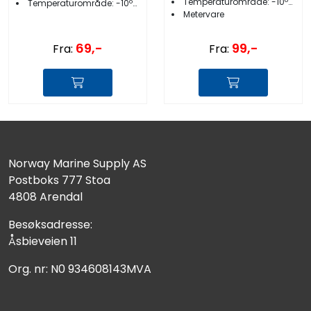
Temperaturområde: -10ºC til +60ºC
Temperaturområde: -10ºC til +60ºC
Metervare
69,-
99,-
Fra:
Fra:
Norway Marine Supply AS
Postboks 777 Stoa
4808 Arendal
Besøksadresse:
Åsbieveien 11
Org. nr: N0 934608143MVA