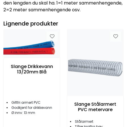
den lengden du skal ha. 1=1 meter sammenhengende,
2=2 meter sammenhengende osv.
Lignende produkter
Slange Drikkevann
13/20mm Blå
Giftfri armert PVC
Slange Stålarmert
Godkjent for drikkevann
PVC metervare
Ø innv: 13 mm
Stålarmert
Tåler kraftig bøy