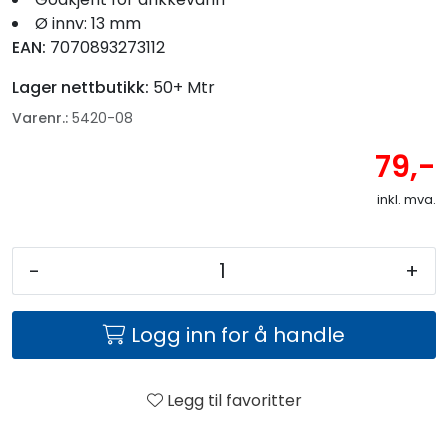
Fortøyning
Ø innv: 13 mm
EAN:
7070893273112
Fritid/Sikkerhet
Lager nettbutikk:
50+ Mtr
Varenr.:
5420-08
Båtpleie/Opplag
79,-
Seil
inkl. mva.
Nyheter
-
+
Logg inn for å handle
Legg til favoritter