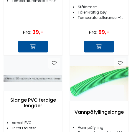
Temperaturområde: -10ºC til +60ºC
Stålarmert
Tåler kraftig bøy
Temperaturtolleranse: -10 til +60ºC
39,-
99,-
Fra:
Fra:
Slange PVC ferdige
lengder
Vannpåfyllingslange
Armert PVC
Vannpåfylling
Fri for Ftalater