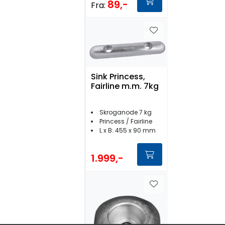
89,-
Fra:
Sink Princess,
Fairline m.m. 7kg
Skroganode 7 kg
Princess / Fairline
L x B: 455 x 90 mm
1.999,-