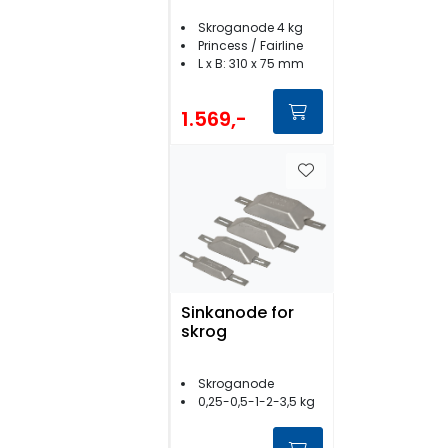
Skroganode 4 kg
Princess / Fairline
L x B: 310 x 75 mm
1.569,-
Sinkanode for
skrog
Skroganode
0,25-0,5-1-2-3,5 kg