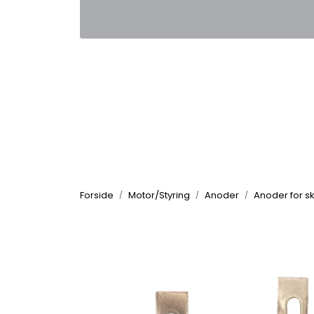
Skip to main content
|
|
Kontakt oss
Nyhetsbrev
Nyh
Forside
Motor/Styring
Anoder
Anoder for s