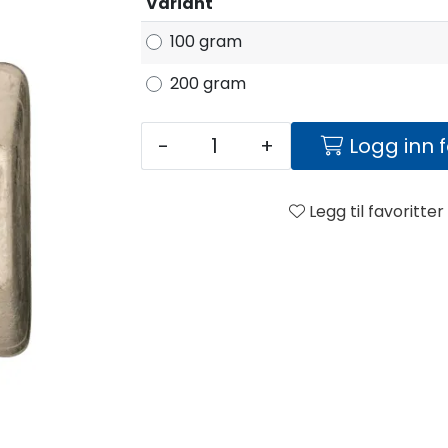
Variant
100 gram
200 gram
-
+
Logg inn 
Legg til favoritter