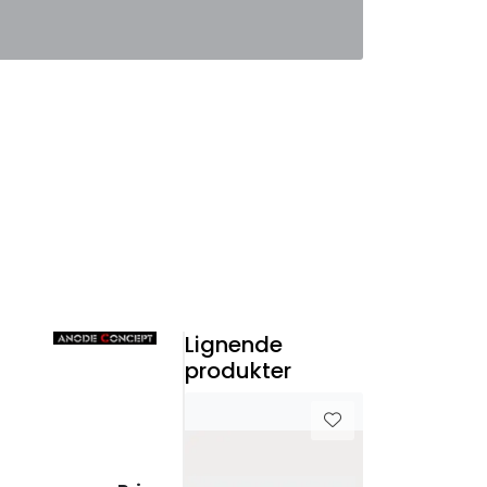
0
Favoritter
Logg inn
Lignende
produkter