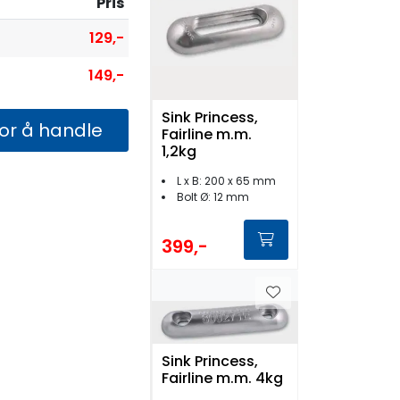
Pris
129,-
149,-
Sink Princess,
for å handle
Fairline m.m.
1,2kg
L x B: 200 x 65 mm
Bolt Ø: 12 mm
399,-
Sink Princess,
Fairline m.m. 4kg