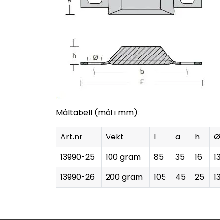
Måltabell (mål i mm):
Art.nr
Vekt
l
a
h
Ø
13990-25
100 gram
85
35
16
1
13990-26
200 gram
105
45
25
1