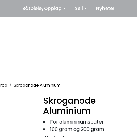
|
Båtpleie/Opplag
Seil
Nyheter
eter
Leverandører
krog
Skroganode Aluminium
Skroganode
Aluminium
For alumininiumsbåter
100 gram og 200 gram