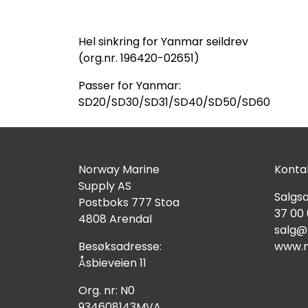
Hel sinkring for Yanmar seildrev
(org.nr. 196420-02651)
Passer for Yanmar:
SD20/SD30/SD31/SD40/SD50/SD60
Norway Marine
Kontak
Supply AS
Salgsa
Postboks 777 Stoa
37 00
4808 Arendal
salg@
Besøksadresse:
www.n
Åsbieveien 11
Org. nr: N0
934608143MVA