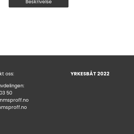
Beskrivelse
t oss:
YRKESBÅT 2022
vdelingen:
 03 50
nmsproff.no
msproff.no