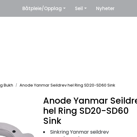
|
Båtpleie/Opplag
Seil
Nyheter
eter
Leverandører
g Bukh
Anode Yanmar Seildrev hel Ring SD20-SD60 Sink
Anode Yanmar Seildr
hel Ring SD20-SD60
Sink
Sinkring Yanmar seildrev