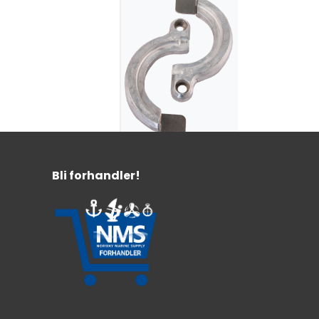
Bli forhandler!
Anode Yanmar
Seildrev Splittring
SD20-SD60 Alu
Aluminiumanode
Yanmar seildrev
SD20/SD30/SD40/SD50/SD60
619,-