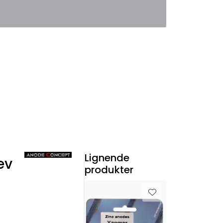
0
Favoritter
Logg inn
Lignende
ev
produkter