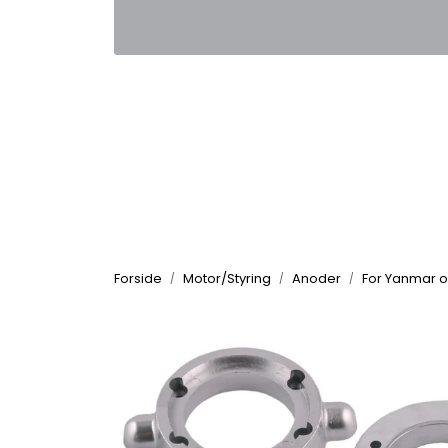
Skip to main content
|
|
Kontakt oss
Nyhetsbrev
Nyh
Forside
Motor/Styring
Anoder
For Yanmar o