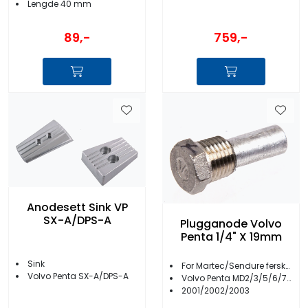
Lengde 40 mm
759,-
89,-
Anodesett Sink VP
SX-A/DPS-A
Plugganode Volvo
Penta 1/4" X 19mm
Sink
For Martec/Sendure ferskvannskjøling
Volvo Penta SX-A/DPS-A
Volvo Penta MD2/3/5/6/7/11/17
2001/2002/2003