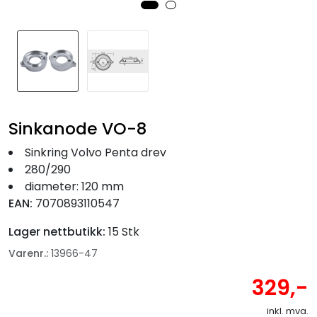
Fortøyning
Fritid/Sikkerhet
Båtpleie/Opplag
Sinkanode VO-8
Seil
Sinkring Volvo Penta drev
280/290
Nyheter
diameter: 120 mm
EAN:
7070893110547
Lager nettbutikk:
15 Stk
Varenr.:
13966-47
329,-
inkl. mva.