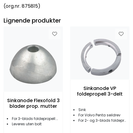
(org.nr. 875815)
Lignende produkter
Sinkanode VP
foldepropell 3-delt
Sinkanode Flexofold 3
blader prop. mutter
Sink
For Volvo Penta seildrev
For 3-blads foldepropell:Ø utvendig: 67 mm
For 2- og 3-blads foldepropell
Leveres uten bolt