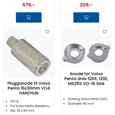
209,-
579,-
Anode for Volvo
Penta drev 120S, 120E,
Plugganode til Volvo
MS25S VO-16 Sink
Penta 16x30mm VO4
HAN/HUN
Sinkring Volvo Penta 120S/SE / MS25S drev
VO-4
Diameter 95 mm
For Volvo Penta dieselmotorer
ØxL: 16 x 43 mm