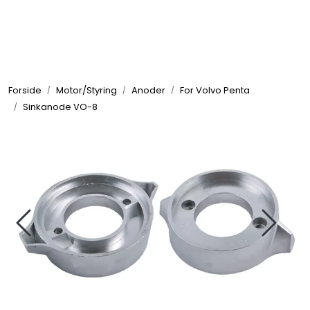
Skip to main content
Elektronikk
Forside
Motor/Styring
Anoder
For Volvo Penta
Elektrisk
Sinkanode VO-8
Bygg/Innredning
Komfort
VVS
Motor/Styring