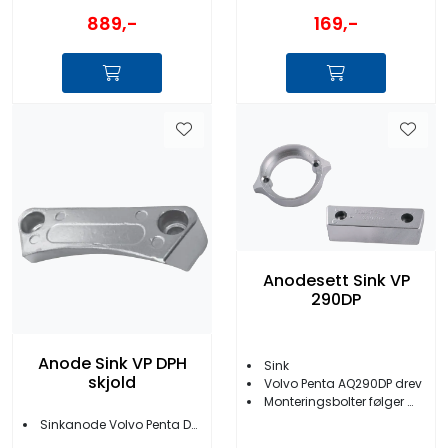
889,-
169,-
Anodesett Sink VP
290DP
Anode Sink VP DPH
Sink
skjold
Volvo Penta AQ290DP drev
Monteringsbolter følger med
Sinkanode Volvo Penta DPH drev