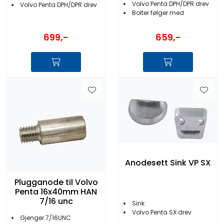
Volvo Penta DPH/DPR drev
Volvo Penta DPH/DPR drev
Bolter følger med
699,-
659,-
Anodesett Sink VP SX
Plugganode til Volvo
Penta 16x40mm HAN
7/16 unc
Sink
Volvo Penta SX drev
Gjenger 7/16UNC