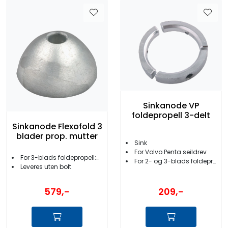
Sinkanode VP
foldepropell 3-delt
Sinkanode Flexofold 3
blader prop. mutter
Sink
For Volvo Penta seildrev
For 3-blads foldepropell:Ø utvendig: 67 mm
For 2- og 3-blads foldepropell
Leveres uten bolt
209,-
579,-