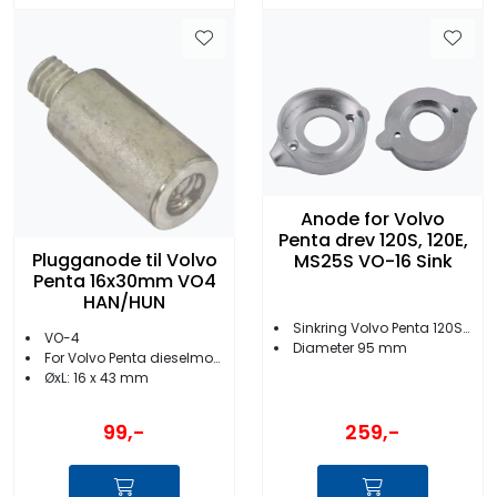
Anode for Volvo
Penta drev 120S, 120E,
Plugganode til Volvo
MS25S VO-16 Sink
Penta 16x30mm VO4
HAN/HUN
Sinkring Volvo Penta 120S/SE / MS25S drev
VO-4
Diameter 95 mm
For Volvo Penta dieselmotorer
ØxL: 16 x 43 mm
259,-
99,-