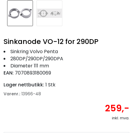
Fortøyning
Fritid/Sikkerhet
Båtpleie/Opplag
Sinkanode VO-12 for 290DP
Sinkring Volvo Penta
Seil
280DP/290DP/290DPA
Diameter 111 mm
EAN:
7070893180069
Nyheter
Lager nettbutikk:
1 Stk
Varenr.:
13966-48
259,-
inkl. mva.