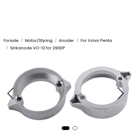
Skip to main content
Elektronikk
Forside
Motor/Styring
Anoder
For Volvo Penta
Elektrisk
Sinkanode VO-12 for 290DP
Bygg/Innredning
Komfort
VVS
Motor/Styring