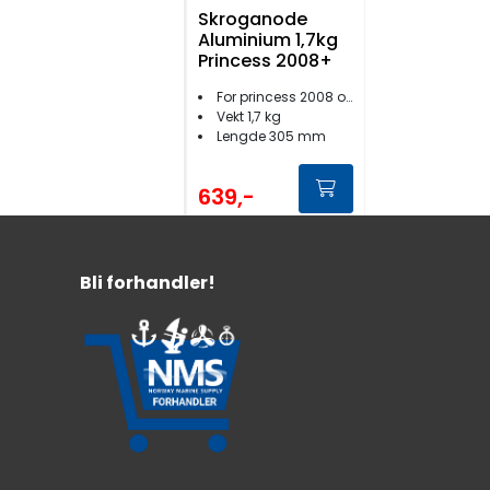
Skroganode
Aluminium 1,7kg
Princess 2008+
For princess 2008 og nyere
Vekt 1,7 kg
Lengde 305 mm
639,-
Bli forhandler!
Roranode Rund
90mm 0,45kg