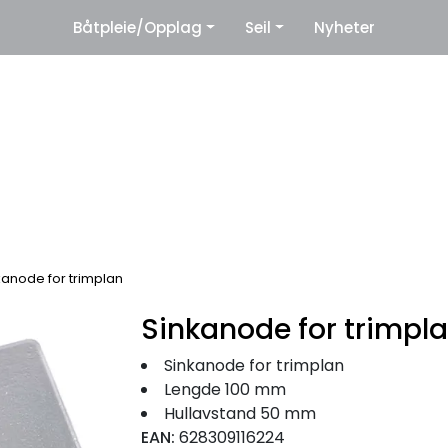
|
Båtpleie/Opplag
Seil
Nyheter
eter
Leverandører
kanode for trimplan
Sinkanode for trimpl
Sinkanode for trimplan
Lengde 100 mm
Hullavstand 50 mm
EAN:
628309116224