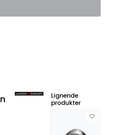
0
Favoritter
Logg inn
Lignende
an
produkter