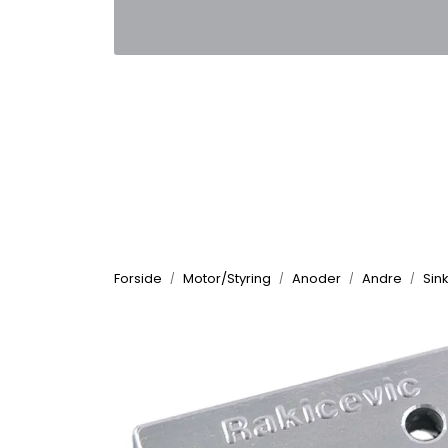
Skip to main content
|
|
Kontakt oss
Nyhetsbrev
Nyh
Forside
Motor/Styring
Anoder
Andre
Sin