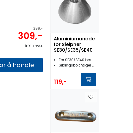
299,-
309,-
Aluminiumanode
for Sleipner
inkl. mva.
SE30/SE35/SE40
For SE30/SE40 baugpropell
for å handle
Sikringsbolt følger med
119,-