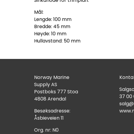
Sinkanode for trimplan.
Mål:
Lengde: 100 mm
Bredde: 45 mm
Høyde: 10 mm
Hullavstand: 50 mm
Norway Marine
Kontak
Supply AS
Salgsa
Postboks 777 Stoa
37 00
4808 Arendal
salg@
Besøksadresse:
www.n
Åsbieveien 11
Org. nr: N0