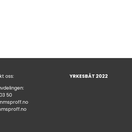
t oss:
YRKESBÅT 2022
vdelingen:
 03 50
nmsproff.no
msproff.no