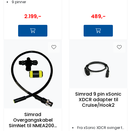
9 pinner
2.199,-
489,-
Simrad 9 pin xSonic
XDCR adapter til
Cruise/Hook2
Simrad
Overgangskabel
SimNet til NMEA2000
Fra xSonic XDCR svinger til Cruise/Hook2