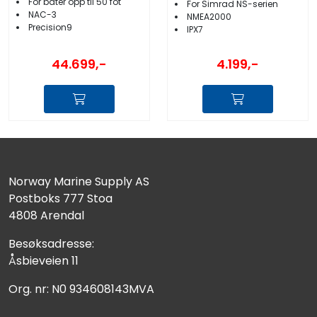
For båter opp til 50 fot
For Simrad NS-serien
NAC-3
NMEA2000
Precision9
IPX7
44.699,-
4.199,-
Norway Marine Supply AS
Postboks 777 Stoa
4808 Arendal
Besøksadresse:
Åsbieveien 11
Org. nr: N0 934608143MVA