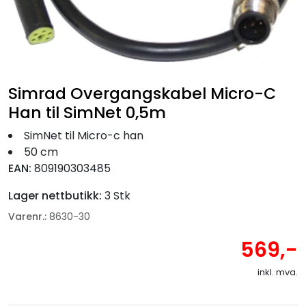
Fortøyning
Fritid/Sikkerhet
Båtpleie/Opplag
Simrad Overgangskabel Micro-C
Han til SimNet 0,5m
Seil
SimNet til Micro-c han
50 cm
EAN:
809190303485
Nyheter
Lager nettbutikk:
3 Stk
Varenr.:
8630-30
569,-
inkl. mva.