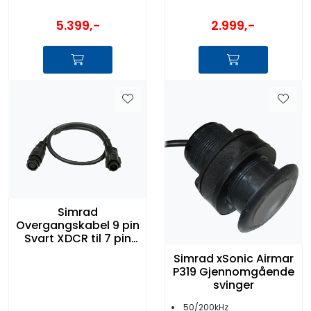
5.399,-
2.999,-
Simrad
Overgangskabel 9 pin
Svart XDCR til 7 pin
Blå
Simrad xSonic Airmar
P319 Gjennomgående
svinger
50/200kHz