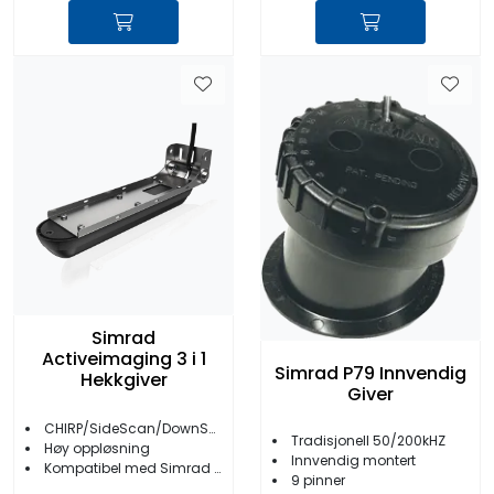
Simrad
Activeimaging 3 i 1
Simrad P79 Innvendig
Hekkgiver
Giver
CHIRP/SideScan/DownScan
Tradisjonell 50/200kHZ
Høy oppløsning
Innvendig montert
Kompatibel med Simrad NSS evo3- og GO-serien
9 pinner