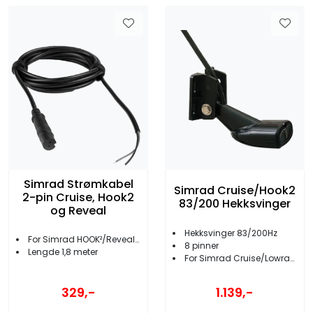
Simrad Strømkabel
Simrad Cruise/Hook2
2-pin Cruise, Hook2
83/200 Hekksvinger
og Reveal
Hekksvinger 83/200Hz
For Simrad HOOK²/Reveal & Cruise
8 pinner
Lengde 1,8 meter
For Simrad Cruise/Lowrance Hook2
329,-
1.139,-