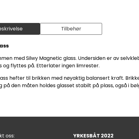
eskrivelse
Tilbehør
lass
men med Silwy Magnetic glass. Undersiden er av selvkleb
s og flyttes på. Etterlater ingen limrester.
lass hefter til brikken med nøyaktig balansert kraft. Brikk
 på den måten holdes glasset stabilt på plass, også i bøl
t oss:
YRKESBÅT 2022