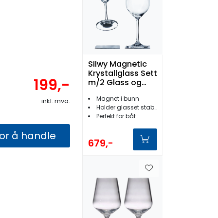
Silwy Magnetic
Krystallglass Sett
199,-
m/2 Glass og
Pads Vin
Magnet i bunn
inkl. mva.
Holder glasset stabilt
Perfekt for båt
for å handle
679,-