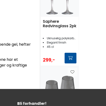
Saphere
Rødvinsglass 2pk
Uknuselig polykarbonat
Elegant finish
ende gel, hefter
45 cl
299,-
ene har et
ger og kraftige
Bli forhandler!