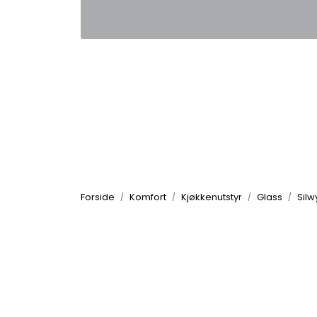
Skip to main content
|
|
Kontakt oss
Nyhetsbrev
Nyh
Forside
Komfort
Kjøkkenutstyr
Glass
Silw