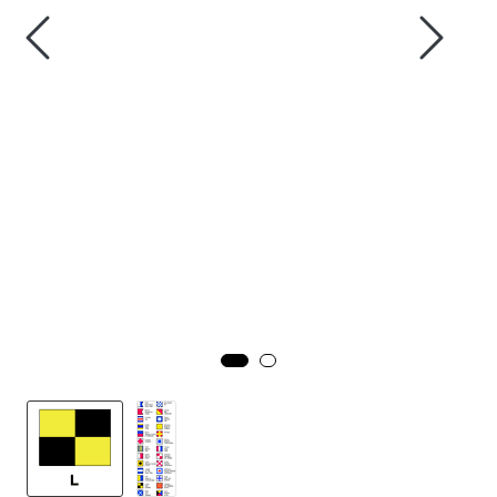
Fortøyning
Fritid/Sikkerhet
Båtpleie/Opplag
Seil
Nyheter