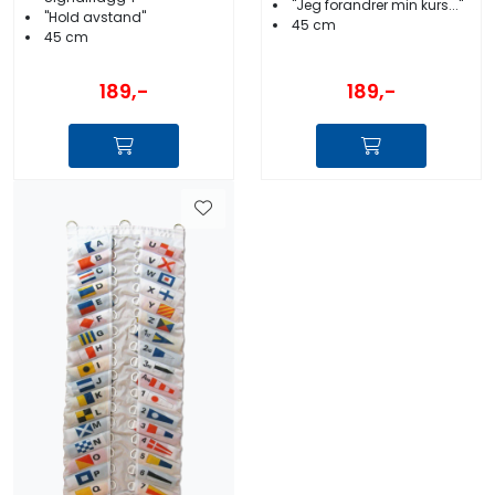
''Jeg forandrer min kurs...''
''Hold avstand''
45 cm
45 cm
189,-
189,-