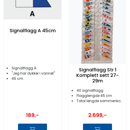
Signalflagg A 45cm
Signalflagg A
Signalflagg Str 1
''Jeg har dykker i vannet''
Komplett sett 27-
45 cm
29m
40 signalflagg
Flagglengde 45 cm
Total lengde sammenkoblet 27-29 meter
189,-
2.699,-