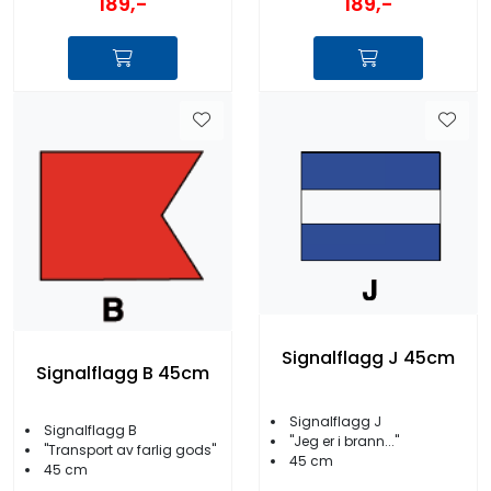
189,-
189,-
Signalflagg J 45cm
Signalflagg B 45cm
Signalflagg J
Signalflagg B
''Jeg er i brann...''
''Transport av farlig gods''
45 cm
45 cm