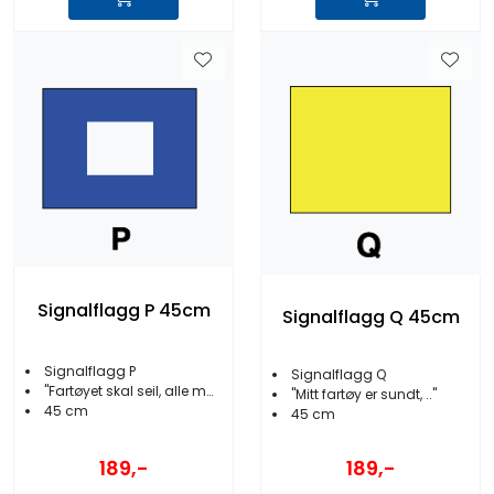
Signalflagg P 45cm
Signalflagg Q 45cm
Signalflagg P
Signalflagg Q
''Fartøyet skal seil, alle må ombord''
''Mitt fartøy er sundt, ..''
45 cm
45 cm
189,-
189,-