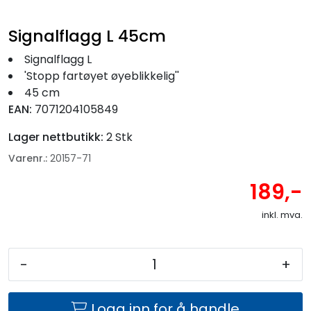
Signalflagg L 45cm
Signalflagg L
'Stopp fartøyet øyeblikkelig''
45 cm
EAN:
7071204105849
Lager nettbutikk:
2 Stk
Varenr.:
20157-71
189,-
inkl. mva.
-
+
Logg inn for å handle