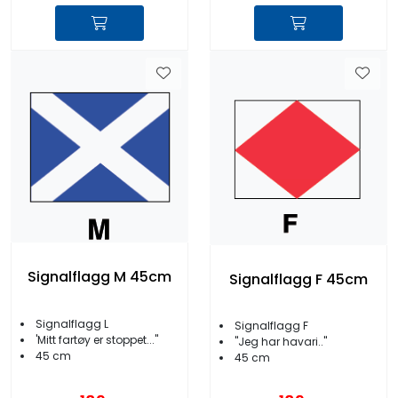
Signalflagg M 45cm
Signalflagg F 45cm
Signalflagg L
Signalflagg F
'Mitt fartøy er stoppet...''
''Jeg har havari..''
45 cm
45 cm