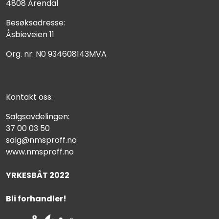
4808 Arendal
Besøksadresse:
Åsbieveien 11
Org. nr: N0 934608143MVA
Kontakt oss:
Salgsavdelingen:
37 00 03 50
salg@nmsproff.no
www.nmsproff.no
YRKESBÅT 2022
Bli forhandler!