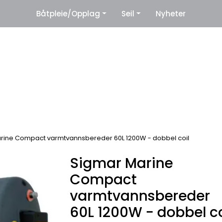
|
Båtpleie/Opplag
Seil
Nyheter
eter
Leverandører
rine Compact varmtvannsbereder 60L 1200W - dobbel coil
Sigmar Marine
Compact
varmtvannsbereder
60L 1200W - dobbel co