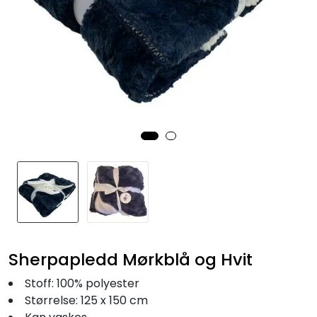
Fortøyning
Fritid/Sikkerhet
Båtpleie/Opplag
Seil
Nyheter
Sherpapledd Mørkblå og Hvit
Stoff: 100% polyester
Størrelse: 125 x 150 cm