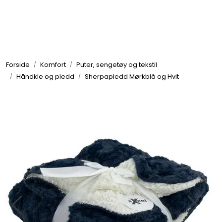
Skip to main content
Elektronikk
Forside
Komfort
Puter, sengetøy og tekstil
Elektrisk
Håndkle og pledd
Sherpapledd Mørkblå og Hvit
Bygg/Innredning
Komfort
VVS
Motor/Styring