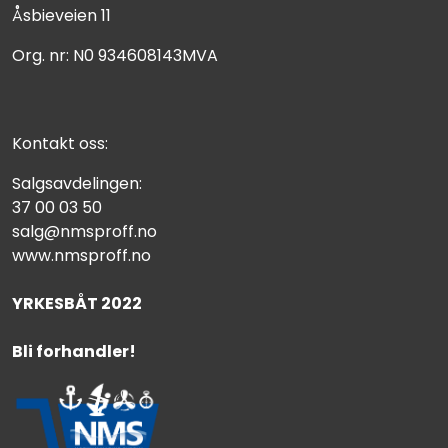
Åsbieveien 11
Org. nr: N0 934608143MVA
Kontakt oss:
Salgsavdelingen:
37 00 03 50
salg@nmsproff.no
www.nmsproff.no
YRKESBÅT 2022
Bli forhandler!