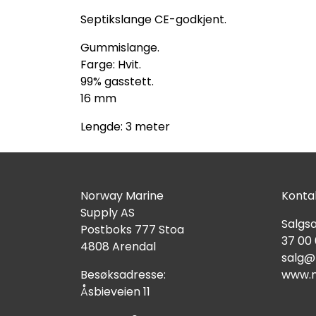
Septikslange CE-godkjent.
Gummislange.
Farge: Hvit.
99% gasstett.
16 mm
Lengde: 3 meter
Norway Marine
Kontak
Supply AS
Salgsa
Postboks 777 Stoa
37 00
4808 Arendal
salg@
Besøksadresse:
www.n
Åsbieveien 11