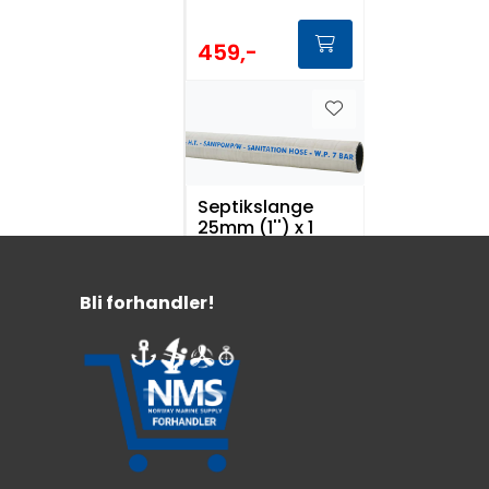
459,-
Septikslange
25mm (1'') x 1
meter
Ø innv. 25mm
Bli forhandler!
Gasstett
1 meter
329,-