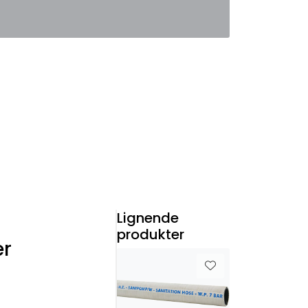
0
Favoritter
Logg inn
Lignende
produkter
er