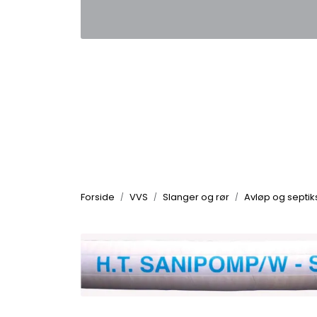
Skip to main content
|
|
Kontakt oss
Nyhetsbrev
Nyh
Forside
VVS
Slanger og rør
Avløp og septik