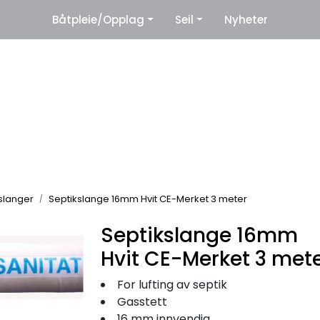
|
Båtpleie/Opplag
Seil
Nyheter
eter
Leverandører
slanger
Septikslange 16mm Hvit CE-Merket 3 meter
Septikslange 16mm
Hvit CE-Merket 3 met
For lufting av septik
Gasstett
16 mm innvendig