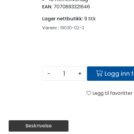
EAN:
7070893321646
Lager nettbutikk:
9 Stk
Varenr.:
19030-02-3
-
+
Logg inn 
Legg til favoritter
Beskrivelse