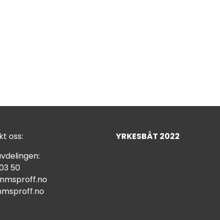
t oss:
YRKESBÅT 2022
vdelingen:
 03 50
nmsproff.no
msproff.no