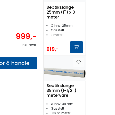
Septikslange
25mm (1'') x 3
meter
Ø innv. 25mm
Gasstett
999,-
3 meter
inkl. mva.
919,-
for å handle
Septikslange
38mm (1-1/2'')
metervare
Ø innv. 38 mm
Gasstett
Pris pr. meter