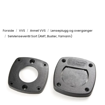
Skip to main content
Elektronikk
Forside
VVS
Annet VVS
Lenseplugg og overganger
Elektrisk
Selvlenseventil Sort (AMT, Buster, Yamarin)
Bygg/Innredning
Komfort
VVS
Motor/Styring