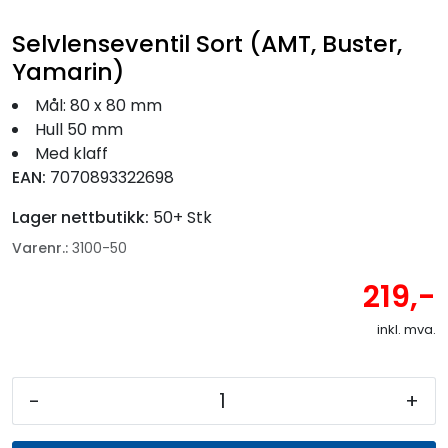
Fortøyning
Selvlenseventil Sort (AMT, Buster,
Fritid/Sikkerhet
Yamarin)
Mål: 80 x 80 mm
Båtpleie/Opplag
Hull 50 mm
Med klaff
EAN:
7070893322698
Seil
Lager nettbutikk:
50+ Stk
Nyheter
Varenr.:
3100-50
219,-
inkl. mva.
-
+