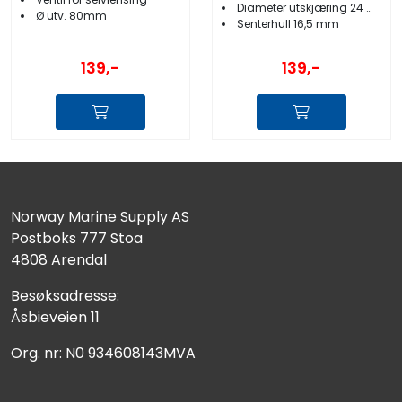
Diameter utskjæring 24 mm
Ø utv. 80mm
Senterhull 16,5 mm
139,-
139,-
Norway Marine Supply AS
Postboks 777 Stoa
4808 Arendal
Besøksadresse:
Åsbieveien 11
Org. nr: N0 934608143MVA