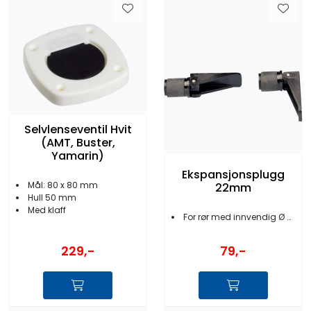
Selvlenseventil Hvit
(AMT, Buster,
Yamarin)
Ekspansjonsplugg
Mål: 80 x 80 mm
22mm
Hull 50 mm
Med klaff
For rør med innvendig Ø 22mm
229,-
79,-