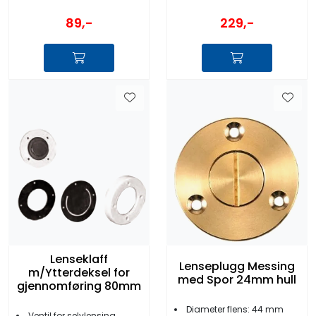
89,-
229,-
Lenseklaff
Lenseplugg Messing
m/Ytterdeksel for
med Spor 24mm hull
gjennomføring 80mm
Diameter flens: 44 mm
Ventil for selvlensing