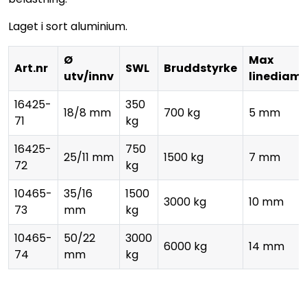
Laget i sort aluminium.
Ø
Max
Art.nr
SWL
Bruddstyrke
utv/innv
linediame
16425-
350
18/8 mm
700 kg
5 mm
71
kg
16425-
750
25/11 mm
1500 kg
7 mm
72
kg
10465-
35/16
1500
3000 kg
10 mm
73
mm
kg
10465-
50/22
3000
6000 kg
14 mm
74
mm
kg