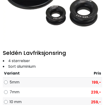
Fortøyning
Fritid/Sikkerhet
Båtpleie/Opplag
Seil
Seldén Lavfriksjonsring
Nyheter
4 størrelser
Sort aluminium
Variant
Pris
5mm
199,-
7mm
239,-
10 mm
259,-