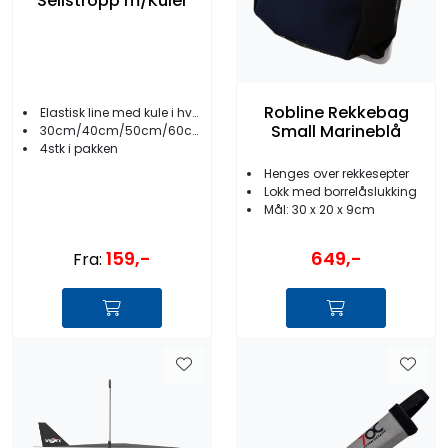
Seilstropp m/Kuler
Robline Rekkebag
Elastisk line med kule i hver ende
Small Marineblå
30cm/40cm/50cm/60cm
4stk i pakken
Henges over rekkesepter
Lokk med borrelåslukking
Mål: 30 x 20 x 9cm
159,-
649,-
Fra: