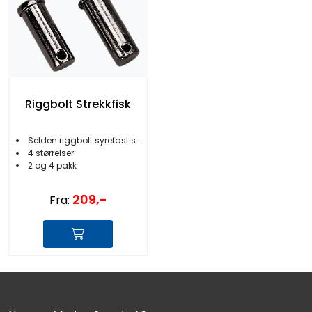
Riggbolt Strekkfisk
Selden riggbolt syrefast stål
4 størrelser
2 og 4 pakk
209,-
Fra: