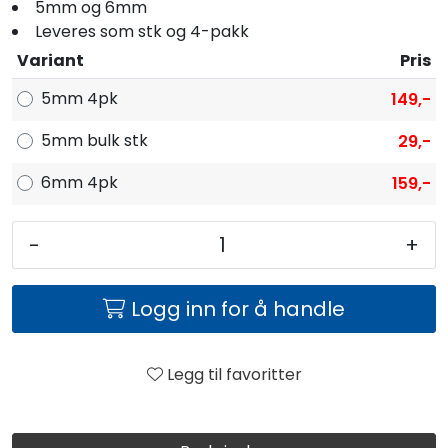
Fortøyning
5mm og 6mm
Leveres som stk og 4-pakk
Variant
Pris
Fritid/Sikkerhet
5mm 4pk
149,-
Båtpleie/Opplag
5mm bulk stk
29,-
6mm 4pk
159,-
Seil
-
+
Nyheter
Logg inn for å handle
Legg til favoritter