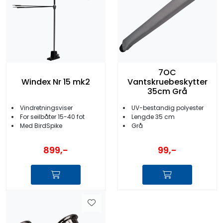
7OC
Windex Nr 15 mk2
Vantskruebeskytter
35cm Grå
Vindretningsviser
UV-bestandig polyester
For seilbåter 15-40 fot
Lengde 35 cm
Med BirdSpike
Grå
899,-
99,-