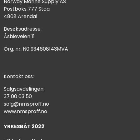
Norway Marine Supply AS
Postboks 777 Stoa
4808 Arendal
Besøksadresse:
Åsbieveien 11
Org. nr: N0 934608143MVA
Kontakt oss:
Salgsavdelingen:
37 00 03 50
salg@nmsproff.no
www.nmsproff.no
YRKESBÅT 2022