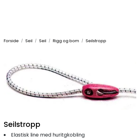
Skip to main content
Elektronikk
Forside
Seil
Seil
Rigg og bom
Seilstropp
Elektrisk
Bygg/Innredning
Komfort
VVS
Motor/Styring
Seilstropp
Elastisk line med huritgkobling