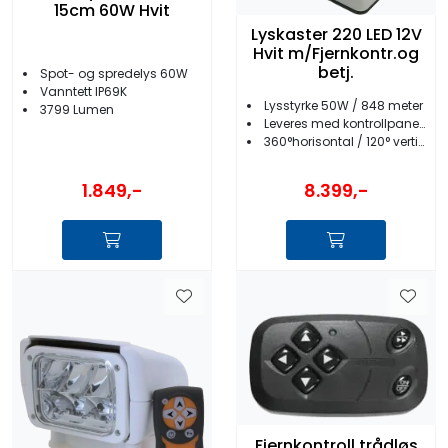
15cm 60W Hvit
Lyskaster 220 LED 12V
Hvit m/Fjernkontr.og
betj.
Spot- og spredelys 60W
Vanntett IP69K
Lysstyrke 50W / 848 meter
3799 Lumen
Leveres med kontrollpanel og fjernkontr.
360°horisontal / 120° vertikal bevegelse
1.849,-
8.399,-
Fjernkontroll trådløs