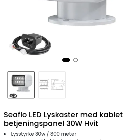
Fortøyning
Fritid/Sikkerhet
Båtpleie/Opplag
Seil
Nyheter
Seaflo LED Lyskaster med kablet
betjeningspanel 30W Hvit
Lysstyrke 30w / 800 meter