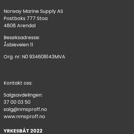
Norway Marine Supply AS
Postboks 777 Stoa
4808 Arendal
Besøksadresse:
Åsbieveien 11
Org. nr: N0 934608143MVA
Kontakt oss:
Salgsavdelingen:
37 00 03 50
salg@nmsproff.no
www.nmsproff.no
YRKESBÅT 2022