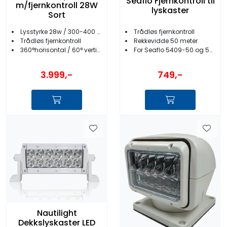
Seaflo Fjernkontroll til
m/fjernkontroll 28W
lyskaster
Sort
Lysstyrke 28w / 300-400 meter
Trådløs fjernkontroll
Trådløs fjernkontroll
Rekkevidde 50 meter
360°horisontal / 60° vertikal bevegelse
For Seaflo 5409-50 og 5409-51
3.999,-
749,-
Nautilight
Dekkslyskaster LED