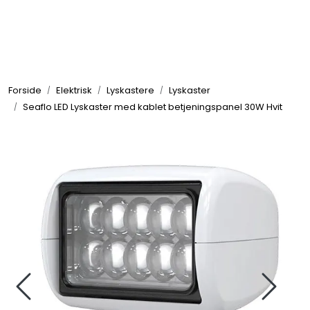
Skip to main content
Elektronikk
Forside
Elektrisk
Lyskastere
Lyskaster
Elektrisk
Seaflo LED Lyskaster med kablet betjeningspanel 30W Hvit
Bygg/Innredning
Komfort
VVS
Motor/Styring