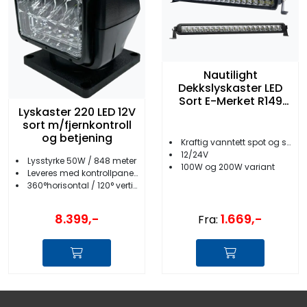
Nautilight
Dekkslyskaster LED
Sort E-Merket R149
Lyskaster 220 LED 12V
50cm
sort m/fjernkontroll
og betjening
Kraftig vanntett spot og spredelys
12/24V
Lysstyrke 50W / 848 meter
100W og 200W variant
Leveres med kontrollpanel og fjernkontr.
360°horisontal / 120° vertikal bevegelse
1.669,-
8.399,-
Fra: