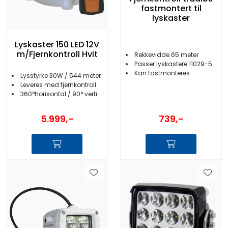
fastmontert til
lyskaster
Lyskaster 150 LED 12V
m/Fjernkontroll Hvit
Rekkevidde 65 meter
Passer lyskastere 11029-50/-51/-52/-53
Kan fastmonteres
Lysstyrke 30W / 544 meter
Leveres med fjernkontroll
360°horisontal / 90° vertikal bevegelse
739,-
5.999,-