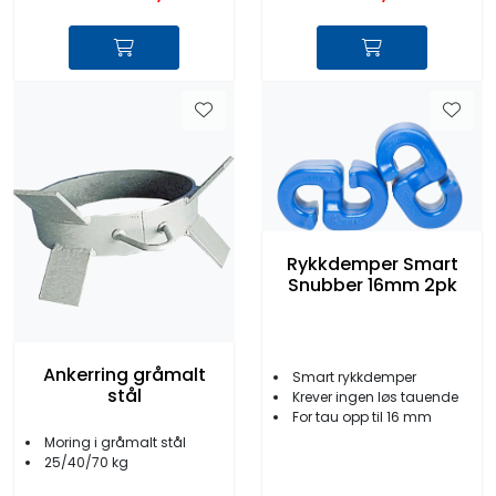
Rykkdemper Smart
Snubber 16mm 2pk
Ankerring gråmalt
Smart rykkdemper
stål
Krever ingen løs tauende
For tau opp til 16 mm
Moring i gråmalt stål
25/40/70 kg