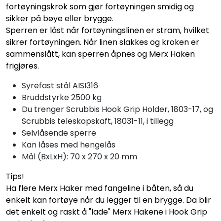
fortøyningskrok som gjør fortøyningen smidig og
sikker på bøye eller brygge.
Sperren er låst når fortøyningslinen er stram, hvilket
sikrer fortøyningen. Når linen slakkes og kroken er
sammenslått, kan sperren åpnes og Merx Haken
frigjøres.
Syrefast stål AISI316
Bruddstyrke 2500 kg
Du trenger Scrubbis Hook Grip Holder, 1803-17, og
Scrubbis teleskopskaft, 18031-11, i tillegg
Selvlåsende sperre
Kan låses med hengelås
Mål (BxLxH): 70 x 270 x 20 mm
Tips!
Ha flere Merx Haker med fangeline i båten, så du
enkelt kan fortøye når du legger til en brygge. Da blir
det enkelt og raskt å "lade" Merx Hakene i Hook Grip