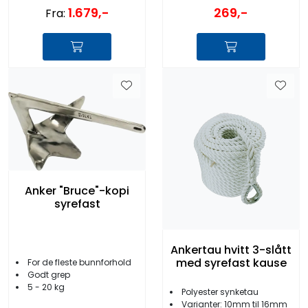
1.679,-
269,-
Fra:
Anker "Bruce"-kopi
syrefast
Ankertau hvitt 3-slått
med syrefast kause
For de fleste bunnforhold
Godt grep
5 - 20 kg
Polyester synketau
Varianter: 10mm til 16mm