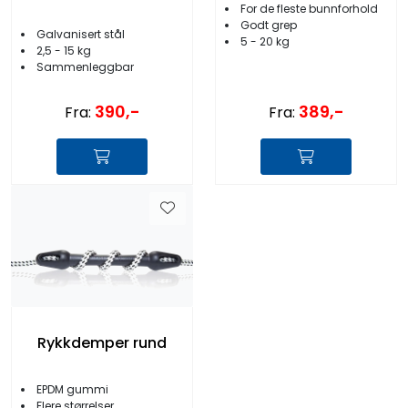
For de fleste bunnforhold
Godt grep
Galvanisert stål
5 - 20 kg
2,5 - 15 kg
Sammenleggbar
389,-
390,-
Fra:
Fra:
Rykkdemper rund
EPDM gummi
Flere størrelser