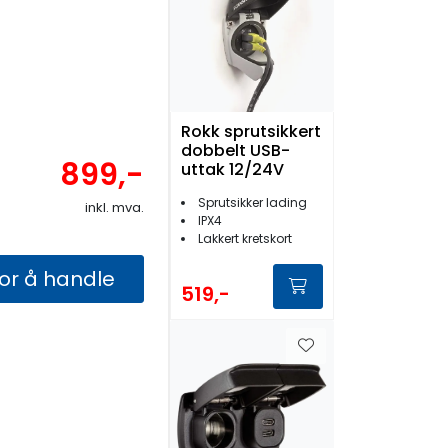
Rokk sprutsikkert
dobbelt USB-
899,-
uttak 12/24V
Sprutsikker lading
inkl. mva.
IPX4
Lakkert kretskort
for å handle
519,-