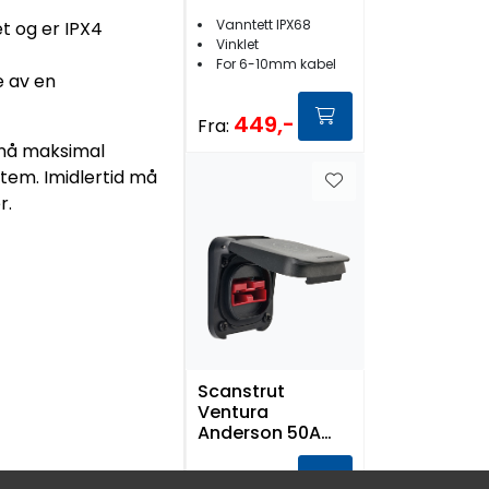
Vanntett IPX68
t og er IPX4
Vinklet
For 6-10mm kabel
e av en
449,-
Fra:
pnå maksimal
stem. Imidlertid må
r.
Scanstrut
Ventura
Anderson 50A
Solcellekontakt
559,-