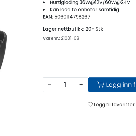
Hurtiglading 36W@12V/60W@24V
Kan lade to enheter samtidig
EAN:
5060114798267
Lager nettbutikk:
20+ Stk
Varenr.:
21001-68
-
+
Logg inn 
Legg til favoritter