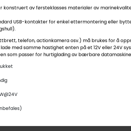
r konstruert av førsteklasses materialer av marinekvalite
dard USB-kontakter for enkel ettermontering eller bytt
shull).
tbrett, telefon, actionkamera osv.) må brukes for å op
il lade med samme hastighet enten på et 12V eller 24V sy
en som passer for hurtiglading av bærbare datamaskine
lukket
dig
60W@24V
anbefales)