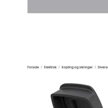
Skip to main content
|
|
Kontakt oss
Nyhetsbrev
Nyh
Forside
Elektrisk
Kopling og sikringer
Divers