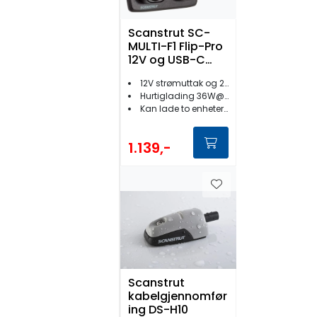
Scanstrut SC-
MULTI-F1 Flip-Pro
12V og USB-C
Ladeport
12V strømuttak og 2xUSB-C
Hurtiglading 36W@12V/60W@24V
Kan lade to enheter samtidig
1.139,-
Scanstrut
kabelgjennomfør
ing DS-H10