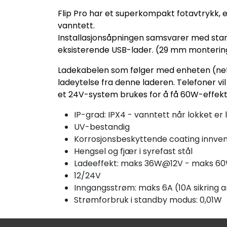
Flip Pro har et superkompakt fotavtrykk, e
vanntett.
Installasjonsåpningen samsvarer med stan
eksisterende USB-lader. (29 mm montering
Ladekabelen som følger med enheten (net
ladeytelse fra denne laderen. Telefoner v
et 24V-system brukes for å få 60W-effekt
IP-grad: IPX4 - vanntett når lokket er 
UV-bestandig
Korrosjonsbeskyttende coating innven
Hengsel og fjær i syrefast stål
Ladeeffekt: maks 36W@12V - maks 
12/24V
Inngangsstrøm: maks 6A (10A sikring 
Strømforbruk i standby modus: 0,01W