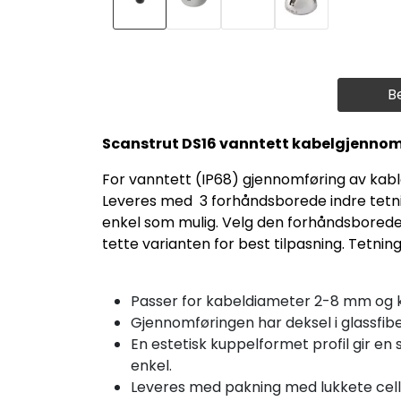
B
Scanstrut DS16 vanntett kabelgjenno
For vanntett (IP68) gjennomføring av kab
Leveres med 3 forhåndsborede indre tetni
enkel som mulig. Velg den forhåndsborede 
tette varianten for best tilpasning. Tetnin
Passer for kabeldiameter 2-8 mm og 
Gjennomføringen har deksel i glassfibe
En estetisk kuppelformet profil gir en
enkel.
Leveres med pakning med lukkete celler