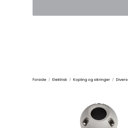
Skip to main content
|
|
Kontakt oss
Nyhetsbrev
Nyh
Forside
Elektrisk
Kopling og sikringer
Divers