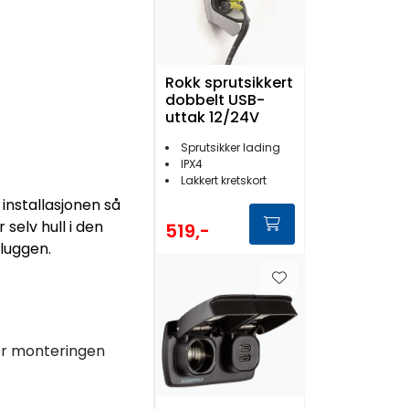
Rokk sprutsikkert
dobbelt USB-
uttak 12/24V
Sprutsikker lading
IPX4
Lakkert kretskort
installasjonen så
selv hull i den
519,-
pluggen.
jør monteringen