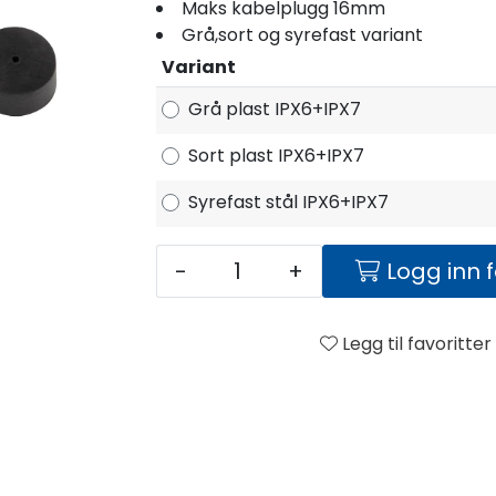
Maks kabelplugg 16mm
Grå,sort og syrefast variant
Variant
Grå plast IPX6+IPX7
Sort plast IPX6+IPX7
Syrefast stål IPX6+IPX7
-
+
Logg inn 
Legg til favoritter