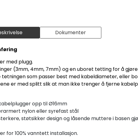
eskrivelse
Dokumenter
mføring
ler med plugg.
nger (3mm, 4mm, 7mm) og en uboret tetting for å gjøre 
tetningen som passer best med kabeldiameter, eller bor 
gene er med splitt slik at man ikke trenger å fjerne kabel
kabelplugger opp til Ø16mm
rarmert nylon eller syrefast stål
 sterkere, støtsikker design og låsende muttere i basen g
 for 100% vanntett installasjon.