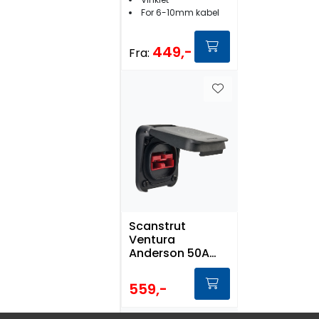
For 6-10mm kabel
449,-
Fra:
Scanstrut
Ventura
Anderson 50A
Solcellekontakt
559,-