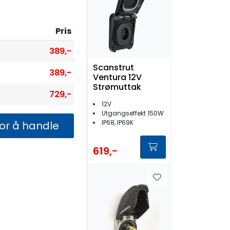
Pris
389,-
Scanstrut
389,-
Ventura 12V
Strømuttak
729,-
12V
Utgangseffekt 150W
IP68, IP69K
for å handle
619,-