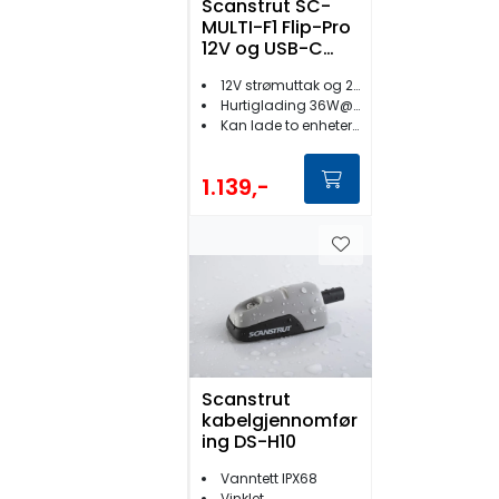
Scanstrut SC-
MULTI-F1 Flip-Pro
12V og USB-C
Ladeport
12V strømuttak og 2xUSB-C
Hurtiglading 36W@12V/60W@24V
Kan lade to enheter samtidig
1.139,-
Scanstrut
kabelgjennomfør
ing DS-H10
Vanntett IPX68
Vinklet