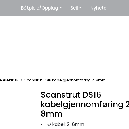
|
Båtpleie/Opplag
Seil
Nyheter
eter
Leverandører
e elektrisk
Scanstrut DS16 kabelgjennomføring 2-8mm
Scanstrut DS16
kabelgjennomføring 
8mm
Ø kabel: 2-8mm