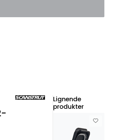
0
Favoritter
Logg inn
Lignende
produkter
2-