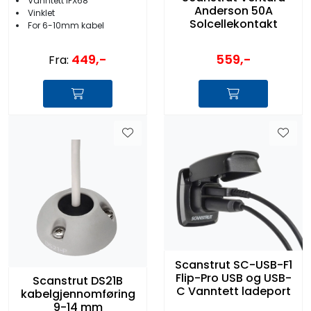
Vanntett IPX68
Anderson 50A
Vinklet
Solcellekontakt
For 6-10mm kabel
559,-
449,-
Fra:
Scanstrut SC-USB-F1
Flip-Pro USB og USB-
Scanstrut DS21B
C Vanntett ladeport
kabelgjennomføring
9-14 mm