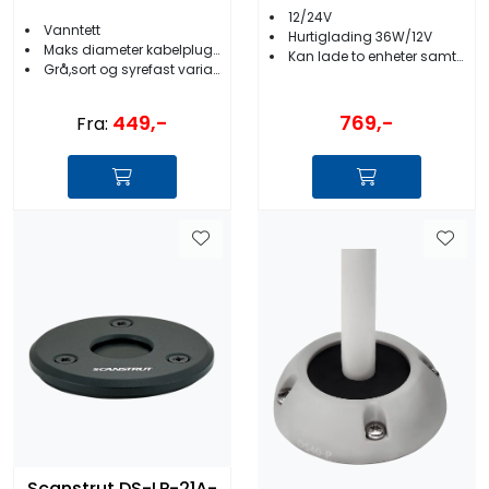
12/24V
Vanntett
Hurtiglading 36W/12V
Maks diameter kabelplugg 21mm
Kan lade to enheter samtidig
Grå,sort og syrefast variant
769,-
449,-
Fra:
Scanstrut DS-LP-21A-