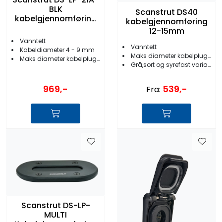
BLK
Scanstrut DS40
kabelgjennomføring
kabelgjennomføring
lavprofil sort
12-15mm
Vanntett
Vanntett
Kabeldiameter 4 - 9 mm
Maks diameter kabelplugg 40mm
Maks diameter kabelplugg 21 mm
Grå,sort og syrefast variant
969,-
539,-
Fra:
Scanstrut DS-LP-
MULTI