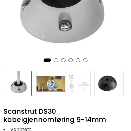
Fortøyning
Fritid/Sikkerhet
Båtpleie/Opplag
Seil
Nyheter
Scanstrut DS30
kabelgjennomføring 9-14mm
Vanntett