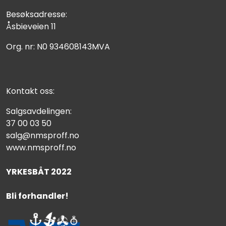
Besøksadresse:
Åsbieveien 11
Org. nr: N0 934608143MVA
Kontakt oss:
Salgsavdelingen:
37 00 03 50
salg@nmsproff.no
www.nmsproff.no
YRKESBÅT 2022
Bli forhandler!