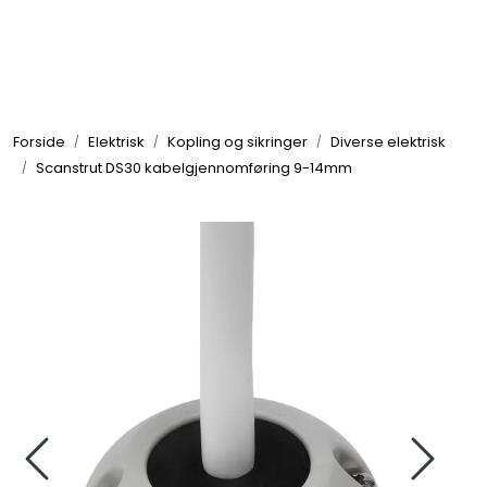
Skip to main content
Elektronikk
Forside
Elektrisk
Kopling og sikringer
Diverse elektrisk
Elektrisk
Scanstrut DS30 kabelgjennomføring 9-14mm
Bygg/Innredning
Komfort
VVS
Motor/Styring