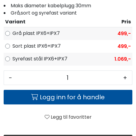
Maks diameter kabelplugg 30mm
Grå,sort og syrefast variant
Variant
Pris
Grå plast IPX6+IPX7
499,-
Sort plast IPX6+IPX7
499,-
Syrefast stål IPX6+IPX7
1.069,-
-
+
Logg inn for å handle
Legg til favoritter