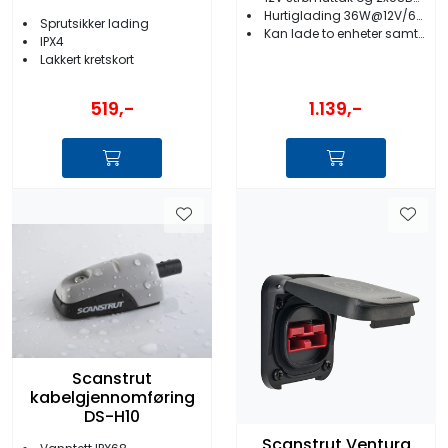
Hurtiglading 36W@12V/60W@24V
Sprutsikker lading
Kan lade to enheter samtidig
IPX4
Lakkert kretskort
519,-
1.139,-
Scanstrut
kabelgjennomføring
DS-H10
Scanstrut Ventura