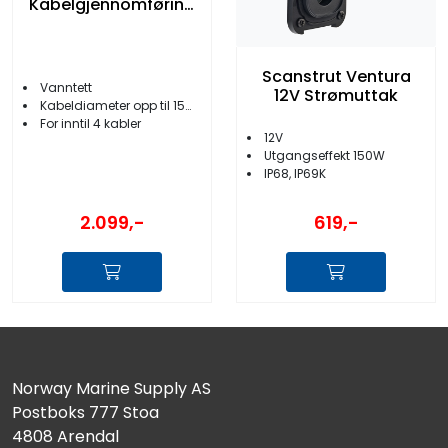
Kabelgjennomføring
lavprofil Sort alu
Scanstrut Ventura
Vanntett
12V Strømuttak
Kabeldiameter opp til 15mm
For inntil 4 kabler
12V
Utgangseffekt 150W
IP68, IP69K
2.099,-
619,-
Norway Marine Supply AS
Postboks 777 Stoa
4808 Arendal