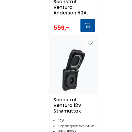
Scanstrut
Ventura
Anderson 50A
Solcellekontakt
559,-
Scanstrut
Ventura 12V
Strømuttak
12V
Utgangseffekt 150W
IP68, IP69K