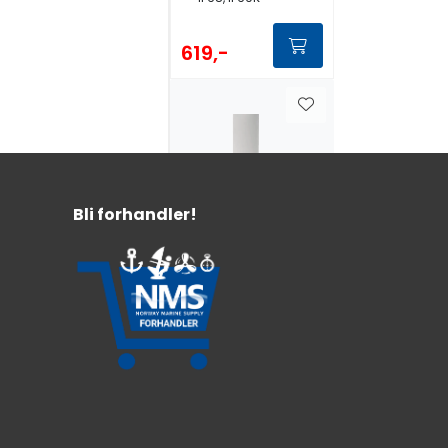
619,-
Bli forhandler!
Scanstrut DS40
kabelgjennomfør
ing 12-15mm
Vanntett
Maks diameter kabelplugg 40mm
Grå,sort og syrefast variant