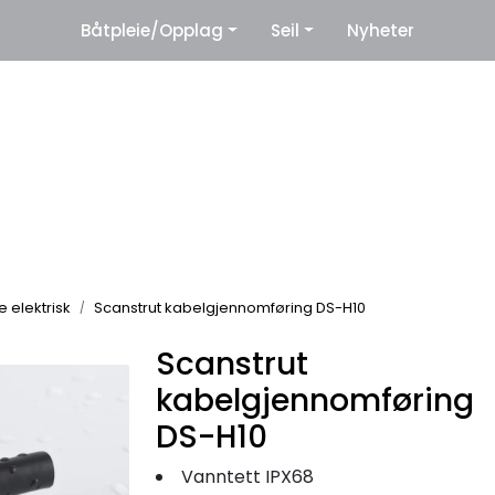
|
Båtpleie/Opplag
Seil
Nyheter
eter
Leverandører
e elektrisk
Scanstrut kabelgjennomføring DS-H10
Scanstrut
kabelgjennomføring
DS-H10
Vanntett IPX68