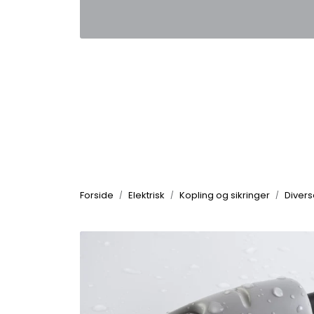
Skip to main content
|
|
Kontakt oss
Nyhetsbrev
Nyh
Forside
Elektrisk
Kopling og sikringer
Divers