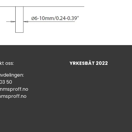
t oss:
YRKESBÅT 2022
vdelingen:
 03 50
nmsproff.no
msproff.no