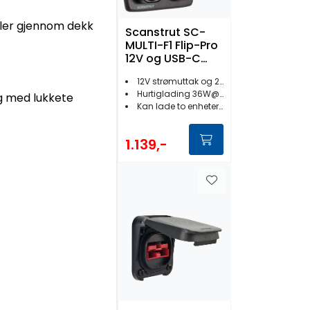
bler gjennom dekk
Scanstrut SC-
MULTI-F1 Flip-Pro
12V og USB-C
Ladeport
12V strømuttak og 2xUSB-C
Hurtiglading 36W@12V/60W@24V
g med lukkete
Kan lade to enheter samtidig
1.139,-