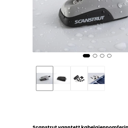
Scanstrut vanntett kabelgjennomføri