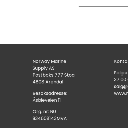
Norway Marine
Kontak
Supply AS
Salgsa
Postboks 777 Stoa
37 00
4808 Arendal
salg@
Besøksadresse:
www.n
Åsbieveien 11
Org. nr: N0
934608143MVA