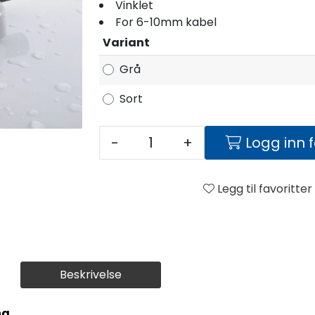
Vinklet
For 6-10mm kabel
Variant
Grå
Sort
-
+
Logg inn 
Legg til favoritter
Beskrivelse
ng