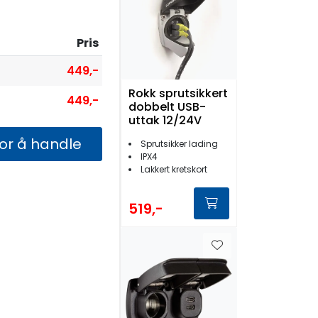
Pris
449,-
Rokk sprutsikkert
449,-
dobbelt USB-
uttak 12/24V
for å handle
Sprutsikker lading
IPX4
Lakkert kretskort
519,-