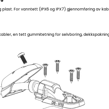
g plast. For vanntett (IPX6 og IPX7) gjennomføring av ka
abler, en tett gummitetning for selvboring, dekkspaknin