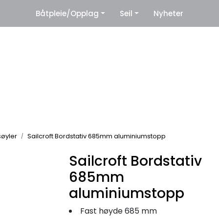
|
Båtpleie/Opplag
Seil
Nyheter
eter
Leverandører
øyler
Sailcroft Bordstativ 685mm aluminiumstopp
Sailcroft Bordstativ
685mm
aluminiumstopp
Fast høyde 685 mm