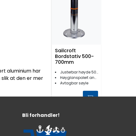
Sailcroft
Bordstativ 500-
700mm
ert aluminium har
Justerbar høyde 500-700 mm
slik at den er mer
Høyglanspolert anodisert aluminium
Avtagbar søyle
2.099,-
Bli forhandler!