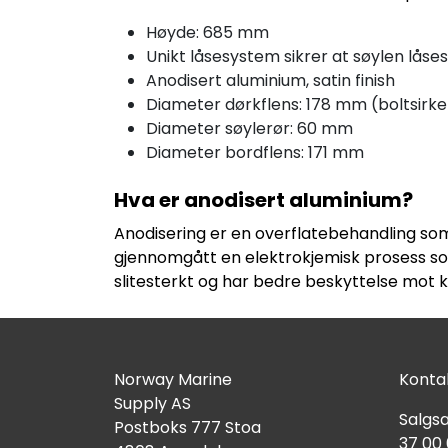
Høyde: 685 mm
Unikt låsesystem sikrer at søylen låse
Anodisert aluminium, satin finish
Diameter dørkflens: 178 mm (boltsirk
Diameter søylerør: 60 mm
Diameter bordflens: 171 mm
Hva er anodisert aluminium?
Anodisering er en overflatebehandling som
gjennomgått en elektrokjemisk prosess som
slitesterkt og har bedre beskyttelse mot k
Norway Marine
Kontak
Supply AS
Salgsa
Postboks 777 Stoa
37 00