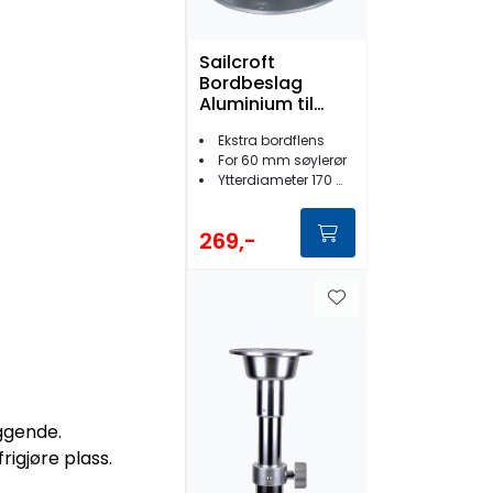
Sailcroft
Bordbeslag
Aluminium til
15009-73
Ekstra bordflens
For 60 mm søylerør
Ytterdiameter 170 mm
269,-
iggende.
rigjøre plass.