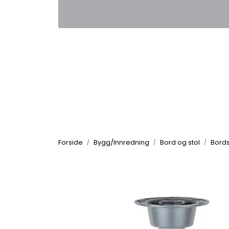
Skip to main content
|
|
Kontakt oss
Nyhetsbrev
Nyh
Forside
Bygg/Innredning
Bord og stol
Bords