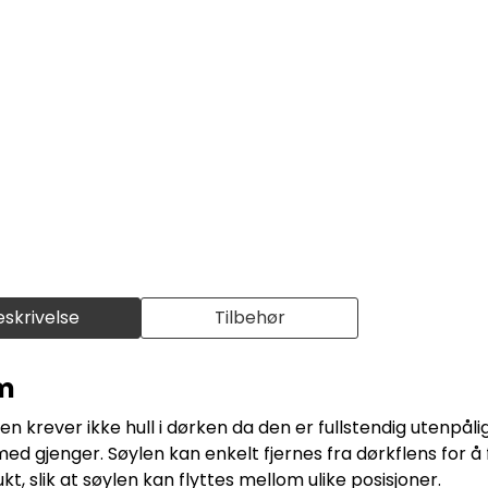
eskrivelse
Tilbehør
mm
en krever ikke hull i dørken da den er fullstendig utenpål
med gjenger. Søylen kan enkelt fjernes fra dørkflens for å f
t, slik at søylen kan flyttes mellom ulike posisjoner.