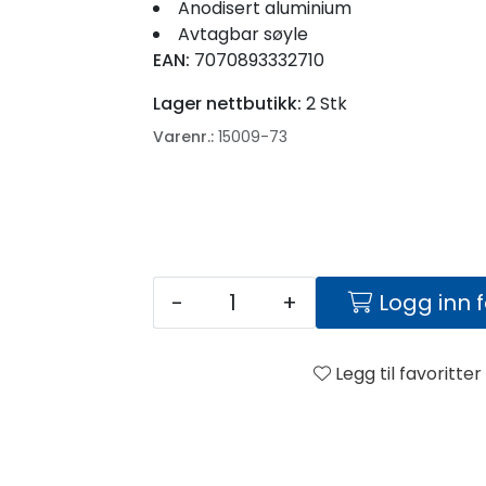
Anodisert aluminium
Avtagbar søyle
EAN:
7070893332710
Lager nettbutikk:
2 Stk
Varenr.:
15009-73
-
+
Logg inn 
Legg til favoritter