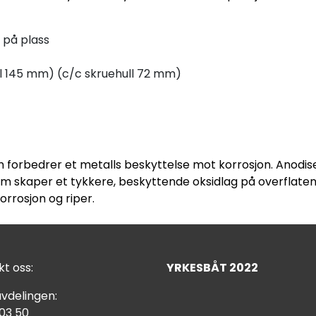
s på plass
el 145 mm) (c/c skruehull 72 mm)
 forbedrer et metalls beskyttelse mot korrosjon. Anodis
 skaper et tykkere, beskyttende oksidlag på overflaten 
orrosjon og riper.
t oss:
YRKESBÅT 2022
vdelingen:
 03 50