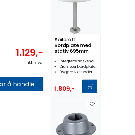
Sailcroft
Bordplate med
1.129,-
stativ 695mm
Integrerte flaskeholdere
inkl. mva.
Diameter bordplate 610 mm
Bygger ikke under dørk
for å handle
1.809,-