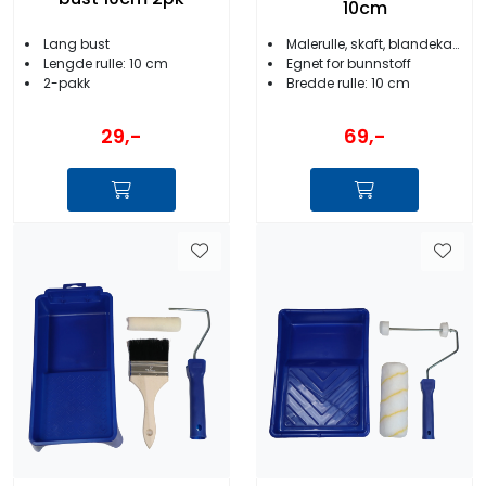
10cm
Lang bust
Malerulle, skaft, blandekar, pensel
Lengde rulle: 10 cm
Egnet for bunnstoff
2-pakk
Bredde rulle: 10 cm
29,-
69,-