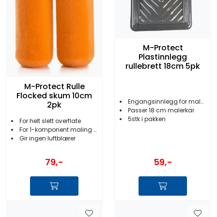
M-Protect
Plastinnlegg
rullebrett 18cm 5pk
M-Protect Rulle
Flocked skum 10cm
Engangsinnlegg for malerkar/-brett
2pk
Passer 18 cm malerkar
5stk i pakken
For helt slett overflate
For 1-komponent maling og lakk
Gir ingen luftblærer
59,-
79,-