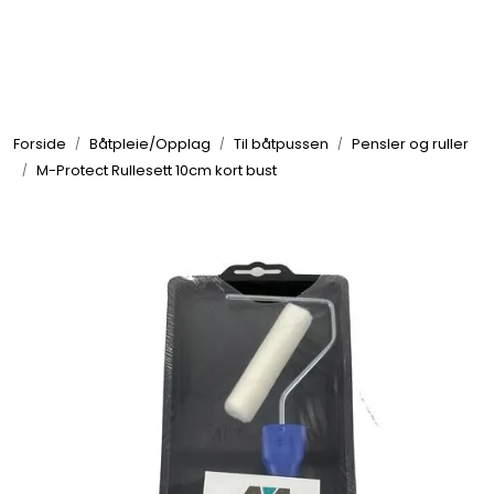
Skip to main content
Elektronikk
Forside
Båtpleie/Opplag
Til båtpussen
Pensler og ruller
Elektrisk
M-Protect Rullesett 10cm kort bust
Bygg/Innredning
Komfort
VVS
Motor/Styring