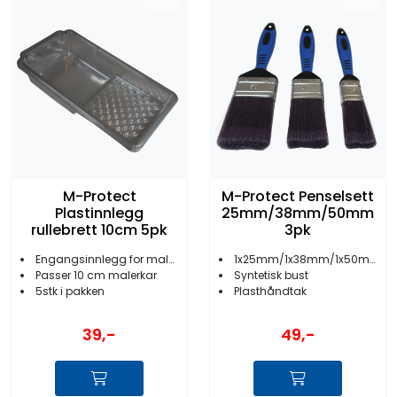
M-Protect
M-Protect Penselsett
Plastinnlegg
25mm/38mm/50mm
rullebrett 10cm 5pk
3pk
Engangsinnlegg for malerkar/-brett
1x25mm/1x38mm/1x50mm
Passer 10 cm malerkar
Syntetisk bust
5stk i pakken
Plasthåndtak
39,-
49,-