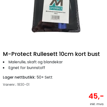
Fortøyning
Fritid/Sikkerhet
Båtpleie/Opplag
Seil
M-Protect Rullesett 10cm kort bust
Nyheter
Malerulle, skaft og blandekar
Egnet for bunnstoff
Lager nettbutikk:
50+ Sett
Varenr.:
1830-01
45,-
inkl. mva.