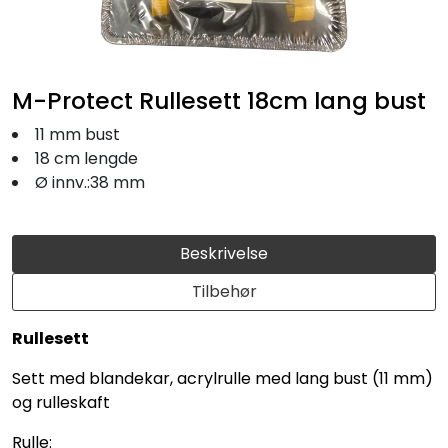
Fortøyning
Fritid/Sikkerhet
M-Protect Rullesett 18cm lang bust
Båtpleie/Opplag
11 mm bust
18 cm lengde
Ø innv.:38 mm
Seil
Nyheter
Beskrivelse
Tilbehør
Rullesett
Sett med blandekar, acrylrulle med lang bust (11 mm)
og rulleskaft
Rulle: