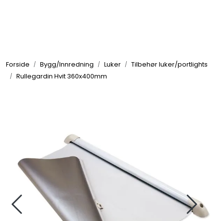
Skip to main content
Elektronikk
Forside
Bygg/Innredning
Luker
Tilbehør luker/portlights
Elektrisk
Rullegardin Hvit 360x400mm
Bygg/Innredning
Komfort
VVS
Motor/Styring