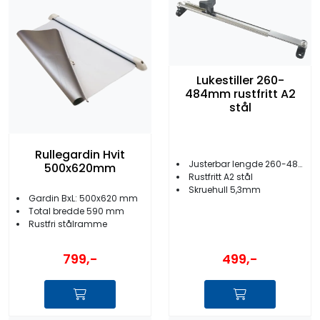
Lukestiller 260-
484mm rustfritt A2
stål
Rullegardin Hvit
Justerbar lengde 260-484mm
500x620mm
Rustfritt A2 stål
Skruehull 5,3mm
Gardin BxL: 500x620 mm
Total bredde 590 mm
Rustfri stålramme
799,-
499,-