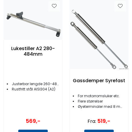
Lukestiller A2 280-
484mm
Gassdemper Syrefast
Justerbar lengde 260-484 mm
Rustfritt stål AISI304 (A2)
For motorromsluker etc.
Flere størrelser
Øyeterminaler med 8 mm hull
569,-
519,-
Fra: