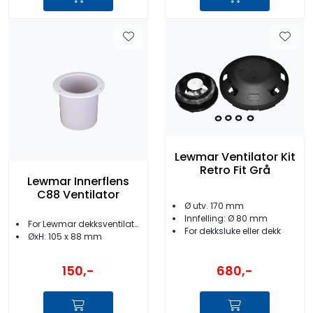
Lewmar Ventilator Kit
Retro Fit Grå
Lewmar Innerflens
C88 Ventilator
Ø utv. 170 mm
Innfelling: Ø 80 mm
For Lewmar dekksventilator
For dekksluke eller dekk
ØxH: 105 x 88 mm
680,-
150,-