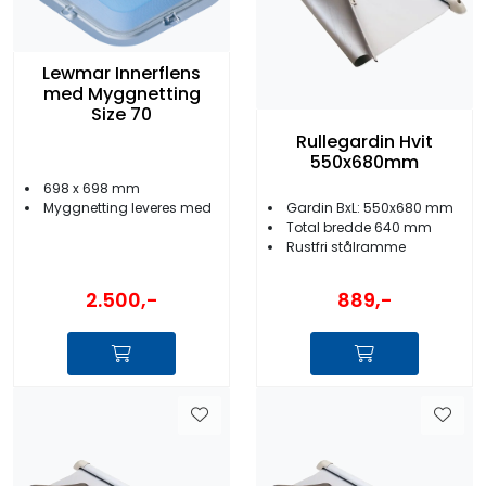
Lewmar Innerflens
med Myggnetting
Size 70
Rullegardin Hvit
550x680mm
698 x 698 mm
Gardin BxL: 550x680 mm
Myggnetting leveres med
Total bredde 640 mm
Rustfri stålramme
2.500,-
889,-