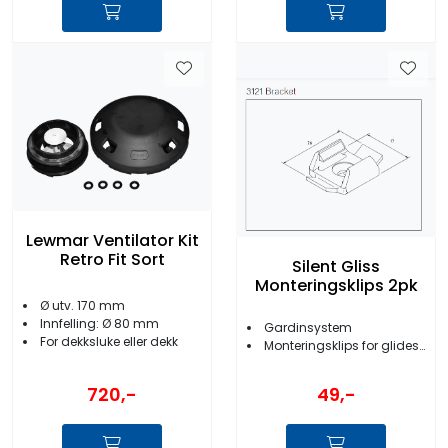
Lewmar Ventilator Kit
Retro Fit Sort
Silent Gliss
Monteringsklips 2pk
Ø utv. 170 mm
Innfelling: Ø 80 mm
Gardinsystem
For dekksluke eller dekk
Monteringsklips for glideskinne
720,-
49,-