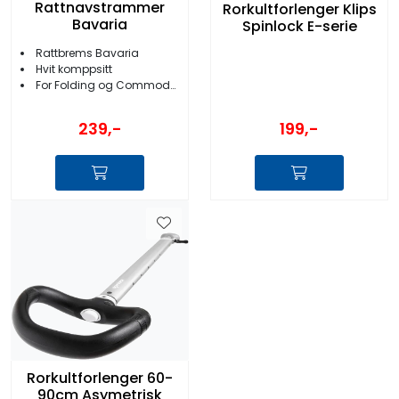
Rattnavstrammer
Rorkultforlenger Klips
Bavaria
Spinlock E-serie
Rattbrems Bavaria
Hvit komppsitt
For Folding og Commodore ratt
239,-
199,-
Rorkultforlenger 60-
90cm Asymetrisk