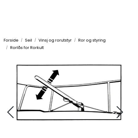
Skip to main content
Elektronikk
Forside
Seil
Vinsj og rorutstyr
Ror og styring
Elektrisk
Rorlås for Rorkult
Bygg/Innredning
Komfort
VVS
Motor/Styring