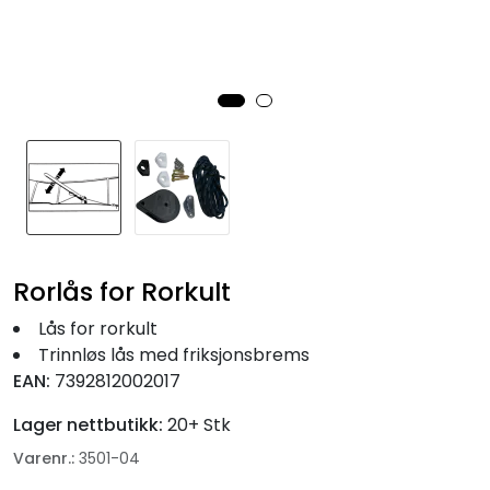
Fortøyning
Fritid/Sikkerhet
Båtpleie/Opplag
Seil
Nyheter
Rorlås for Rorkult
Lås for rorkult
Trinnløs lås med friksjonsbrems
EAN:
7392812002017
Lager nettbutikk:
20+ Stk
Varenr.:
3501-04