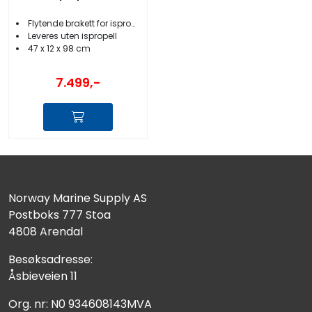
Flytende brakett for ispropell
Leveres uten ispropell
47 x 12 x 98 cm
7.499,-
Norway Marine Supply AS
Postboks 777 Stoa
4808 Arendal
Besøksadresse:
Åsbieveien 11
Org. nr: N0 934608143MVA