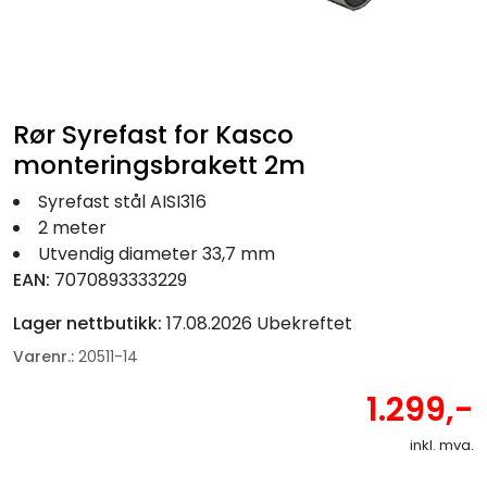
Fortøyning
Fritid/Sikkerhet
Rør Syrefast for Kasco
Båtpleie/Opplag
monteringsbrakett 2m
Seil
Syrefast stål AISI316
2 meter
Utvendig diameter 33,7 mm
Nyheter
EAN:
7070893333229
Lager nettbutikk:
17.08.2026 Ubekreftet
Varenr.:
20511-14
1.299,-
inkl. mva.