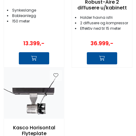
Robust-Aire 2
diffusere u/kabinett
Synkeslange
Bobleanlegg
Holder havna isfri
150 meter
2 diffusere og kompressor
Effektiv ned til 15 meter
13.399,-
36.999,-
Kasco Horisontal
Flyteplate