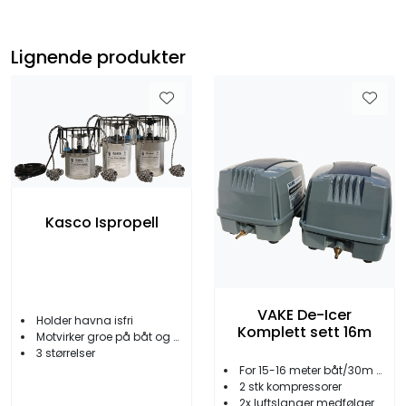
Lignende produkter
Kasco Ispropell
VAKE De-Icer
Holder havna isfri
Komplett sett 16m
Motvirker groe på båt og brygge
3 størrelser
For 15-16 meter båt/30m brygge
2 stk kompressorer
2x luftslanger medfølger