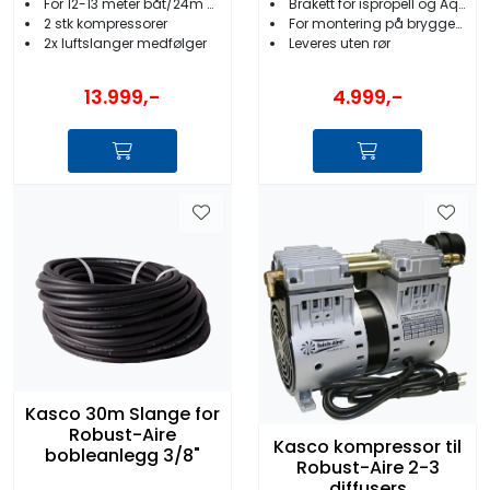
For 12-13 meter båt/24m brygge
Brakett for ispropell og AquatiClear
2 stk kompressorer
For montering på brygge/påle/rør
2x luftslanger medfølger
Leveres uten rør
13.999,-
4.999,-
Kasco 30m Slange for
Robust-Aire
Kasco kompressor til
bobleanlegg 3/8"
Robust-Aire 2-3
diffusers