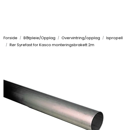
Skip to main content
Elektronikk
Forside
Båtpleie/Opplag
Overvintring/opplag
Ispropell
Elektrisk
Rør Syrefast for Kasco monteringsbrakett 2m
Bygg/Innredning
Komfort
VVS
Motor/Styring