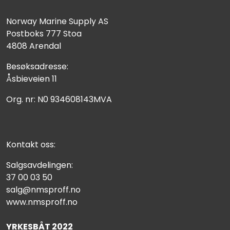
Norway Marine Supply AS
Postboks 777 Stoa
4808 Arendal
Besøksadresse:
Åsbieveien 11
Org. nr: N0 934608143MVA
Kontakt oss:
Salgsavdelingen:
37 00 03 50
salg@nmsproff.no
www.nmsproff.no
YRKESBÅT 2022