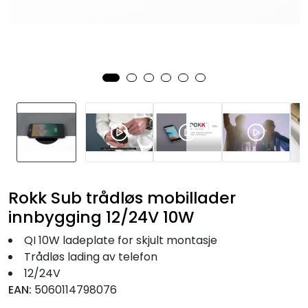
Fortøyning
Fritid/Sikkerhet
Båtpleie/Opplag
Seil
Nyheter
Rokk Sub trådløs mobillader
innbygging 12/24V 10W
QI 10W ladeplate for skjult montasje
Trådløs lading av telefon
12/24V
EAN:
5060114798076