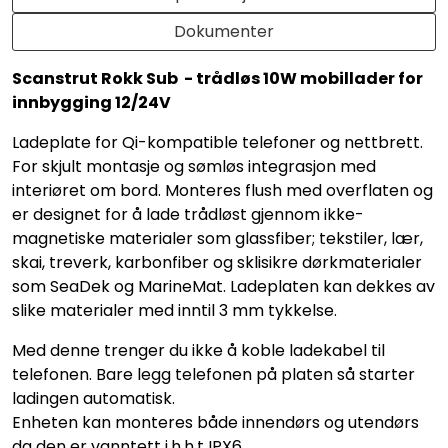
Dokumenter
Scanstrut Rokk Sub - trådløs 10W mobillader for
innbygging 12/24V
Ladeplate for Qi-kompatible telefoner og nettbrett.
For skjult montasje og sømløs integrasjon med
interiøret om bord. Monteres flush med overflaten og
er designet for å lade trådløst gjennom ikke-
magnetiske materialer som glassfiber; tekstiler, lær,
skai, treverk, karbonfiber og sklisikre dørkmaterialer
som SeaDek og MarineMat. Ladeplaten kan dekkes av
slike materialer med inntil 3 mm tykkelse.
Med denne trenger du ikke å koble ladekabel til
telefonen. Bare legg telefonen på platen så starter
ladingen automatisk.
Enheten kan monteres både innendørs og utendørs
da den er vanntett i.h.h.t IPX6.