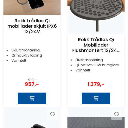
Rokk trådløs Qi
mobillader skjult IPX6
12/24V
Rokk Trådløs Qi
Mobillader
Flushmontert 12/24V
Skjult montering
10W
Qi induktiv lading
Flushmontering
Vanntett
Qi induktiv 10W hurtiglading
Vanntett
919,-
957,-
1.379,-