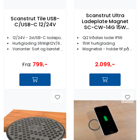
Scanstrut Ultra
Scanstrut Tile USB-
Ladeplate Magnet
C/USB-C 12/24V
SC-CW-14G 15W
12/24V
12/24V - 2xUSB-C ladeporter
Qi2 trådløs lader IPX6
Hurtiglading 36W@12V/60W@24V
15W hurtiglading
Varianter: Sort og børstet stål
Magnetisk - holder tlf på plass
799,-
2.099,-
Fra: