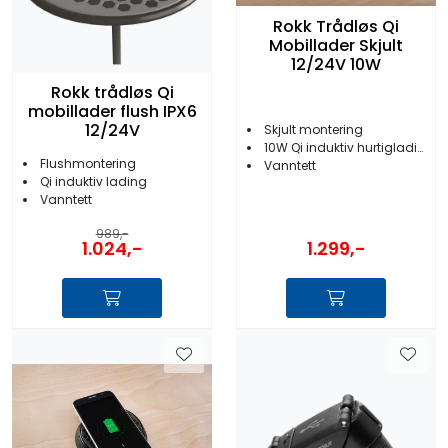
Rokk Trådløs Qi
Mobillader Skjult
12/24V 10W
Rokk trådløs Qi
mobillader flush IPX6
12/24V
Skjult montering
10W Qi induktiv hurtiglading
Flushmontering
Vanntett
Qi induktiv lading
Vanntett
989,-
1.299,-
1.024,-