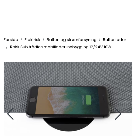
Skip to main content
Elektronikk
Forside
Elektrisk
Batteri og strømforsyning
Batterilader
Elektrisk
Rokk Sub trådløs mobillader innbygging 12/24V 10W
Bygg/Innredning
Komfort
VVS
Motor/Styring