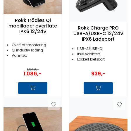
Rokk trådløs Qi
mobillader overflate
Rokk Charge PRO
IPX6 12/24V
USB-A/USB-C 12/24V
IPX6 Ladeport
Overflatemontering
USB-A/USB-C
Qi induktiv lading
IPX6 vanntett
Vanntett
Lakkert kretskort
1.049,-
1.086,-
939,-