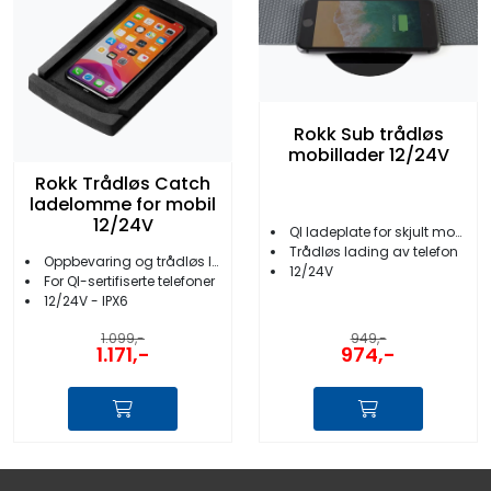
Rokk Sub trådløs
mobillader 12/24V
Rokk Trådløs Catch
ladelomme for mobil
12/24V
QI ladeplate for skjult montasje
Trådløs lading av telefon
Oppbevaring og trådløs lading
12/24V
For QI-sertifiserte telefoner
12/24V - IPX6
949,-
1.099,-
974,-
1.171,-