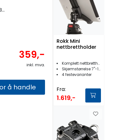
d
Rokk Mini
nettbrettholder
359,-
Komplett nettbrettholder
inkl. mva.
Skjermstørrelse 7''-12,9''
4 festevarianter
for å handle
Fra:
1.619,-