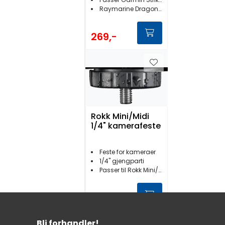
p og Raymarine
Raymarine Dragonfly
Dragonfly
269,-
Rokk Mini/Midi
1/4" kamerafeste
Feste for kameraer
1/4'' gjengparti
Passer til Rokk Mini/Midi
269,-
Bli forhandler!