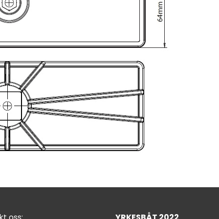
t oss:
YRKESBÅT 2022