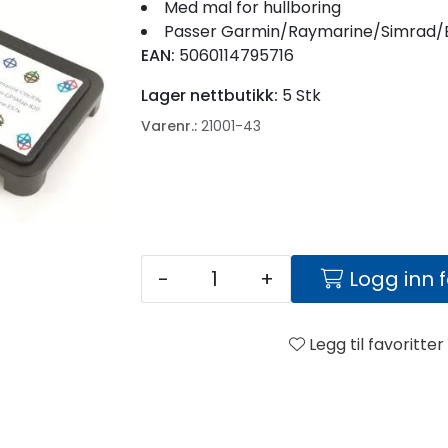
Med mal for hullboring
Passer Garmin/Raymarine/Simrad/B&G/Humminbir
EAN:
5060114795716
Lager nettbutikk:
5 Stk
Varenr.:
21001-43
-
+
Logg inn 
Legg til favoritter