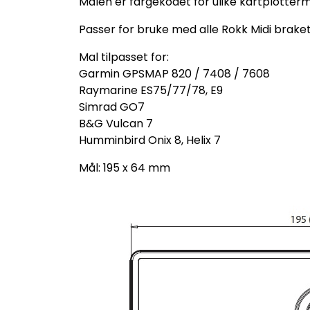
Malen er fargekodet for ulike kartplotterm
Passer for bruke med alle Rokk Midi braket
Mal tilpasset for:
Garmin GPSMAP 820 / 7408 / 7608
Raymarine ES75/77/78, E9
Simrad GO7
B&G Vulcan 7
Humminbird Onix 8, Helix 7
Mål: 195 x 64 mm