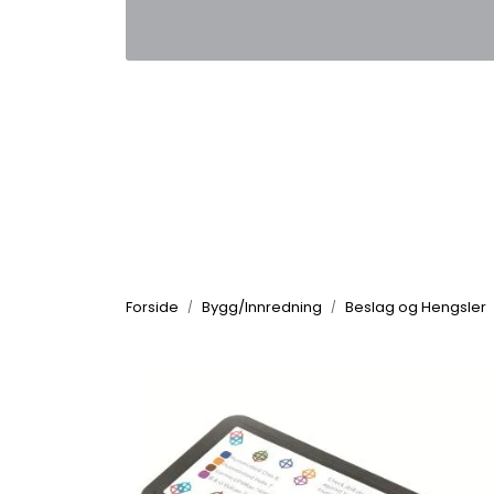
Skip to main content
|
|
Kontakt oss
Nyhetsbrev
Nyh
Forside
Bygg/Innredning
Beslag og Hengsler