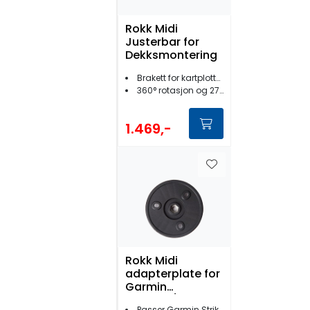
Rokk Midi
Justerbar for
Dekksmontering
Brakett for kartplotter/ekkolodd
360° rotasjon og 270° tilt
1.469,-
Rokk Midi
adapterplate for
Garmin
GPSMAP/EchoMa
Passer Garmin Striker/Echomap/GPSMAP