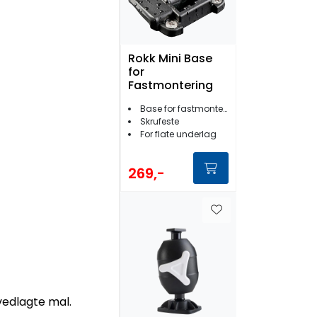
Rokk Mini Base
for
Fastmontering
Base for fastmontering
Skrufeste
For flate underlag
269,-
 vedlagte mal.