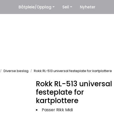
|
Båtpleie/Opplag
Seil
Nyheter
eter
Leverandører
Diverse beslag
Rokk RL-513 universal festeplate for kartplottere
Rokk RL-513 universal
festeplate for
kartplottere
Passer Rikk Midi