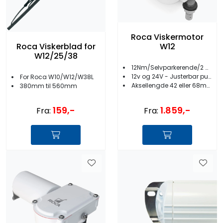
Roca Viskermotor
Roca Viskerblad for
W12
W12/25/38
12Nm/Selvparkerende/2 hastigheter
12v og 24V - Justerbar pusservinkel
For Roca W10/W12/W38L
Aksellengde 42 eller 68mm
380mm til 560mm
1.859,-
159,-
Fra:
Fra: