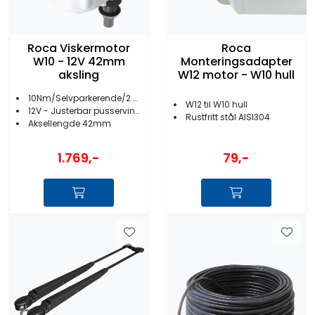
Roca Viskermotor
Roca
W10 - 12V 42mm
Monteringsadapter
aksling
W12 motor - W10 hull
10Nm/Selvparkerende/2 hastigheter
W12 til W10 hull
12V - Justerbar pusservinkel
Rustfritt stål AISI304
Aksellengde 42mm
1.769,-
79,-