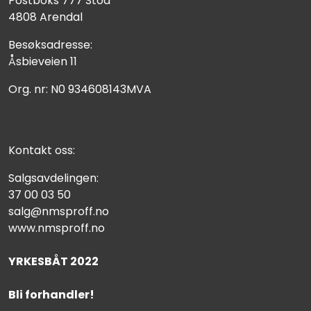
Postboks 777 Stoa
4808 Arendal
Besøksadresse:
Åsbieveien 11
Org. nr: N0 934608143MVA
Kontakt oss:
Salgsavdelingen:
37 00 03 50
salg@nmsproff.no
www.nmsproff.no
YRKESBÅT 2022
Bli forhandler!