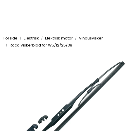
Skip to main content
Elektronikk
Forside
Elektrisk
Elektrisk motor
Vindusvisker
Elektrisk
Roca Viskerblad for W5/12/25/38
Bygg/Innredning
Komfort
VVS
Motor/Styring