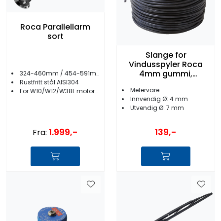
Roca Parallellarm
sort
Slange for
Vindusspyler Roca
4mm gummi,
324-460mm / 454-591mm
metervare
Rustfritt stål AISI304
Metervare
For W10/W12/W38L motorer
Innvendig Ø: 4 mm
Utvendig Ø: 7 mm
1.999,-
139,-
Fra: