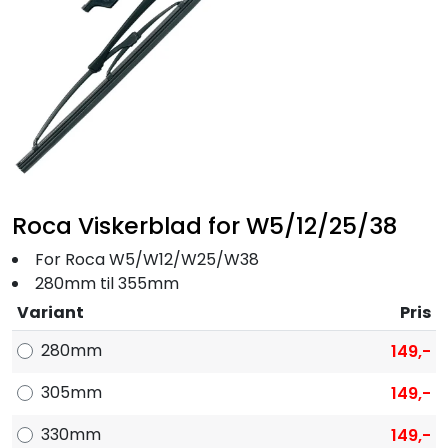
Fortøyning
Fritid/Sikkerhet
Båtpleie/Opplag
Seil
Roca Viskerblad for W5/12/25/38
Nyheter
For Roca W5/W12/W25/W38
280mm til 355mm
Variant
Pris
280mm
149,-
305mm
149,-
330mm
149,-