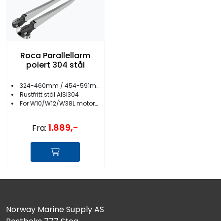
Roca Parallellarm
polert 304 stål
324-460mm / 454-591mm
Rustfritt stål AISI304
For W10/W12/W38L motorer
1.889,-
Fra:
Norway Marine Supply AS