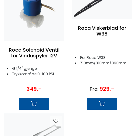
Roca Viskerblad for
W38
Roca Solenoid Ventil
for Vinduspyler 12V
For Roca W38
710mm/810mm/890mm
G 1/4'' gjenger
Trykkområde 0-100 PSI
349,-
929,-
Fra: